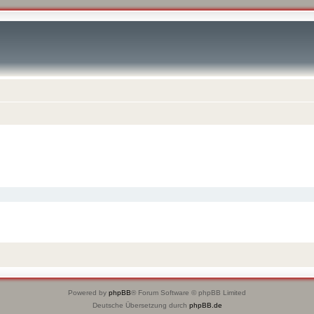
Powered by
phpBB
® Forum Software © phpBB Limited
Deutsche Übersetzung durch
phpBB.de