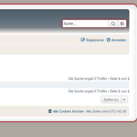
Suche
Erweit
Registrieren
Anmelden
Die Suche ergab 0 Treffer • Seite
1
von
1
Die Suche ergab 0 Treffer • Seite
1
von
1
Gehe zu
Alle Cookies löschen
Alle Zeiten sind
UTC+01:00