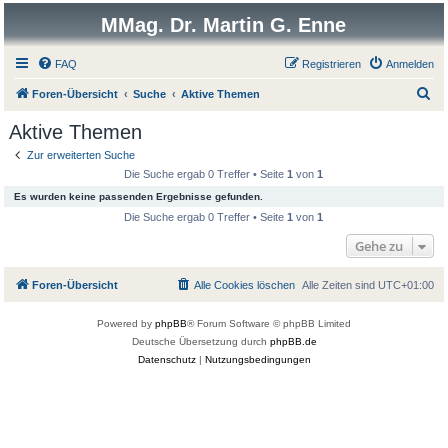
MMag. Dr. Martin G. Enne
FAQ
Registrieren
Anmelden
S
Foren-Übersicht
Suche
Aktive Themen
u
Aktive Themen
c
Zur erweiterten Suche
h
Die Suche ergab 0 Treffer • Seite
1
von
1
e
Es wurden keine passenden Ergebnisse gefunden.
Die Suche ergab 0 Treffer • Seite
1
von
1
Gehe zu
Foren-Übersicht
Alle Cookies löschen
Alle Zeiten sind
UTC+01:00
Powered by
phpBB
® Forum Software © phpBB Limited
Deutsche Übersetzung durch
phpBB.de
Datenschutz
|
Nutzungsbedingungen