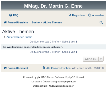
MMag. Dr. Martin G. Enne
FAQ
Registrieren
Anmelden
S
Foren-Übersicht
Suche
Aktive Themen
u
Aktive Themen
c
Zur erweiterten Suche
h
Die Suche ergab 0 Treffer • Seite
1
von
1
e
Es wurden keine passenden Ergebnisse gefunden.
Die Suche ergab 0 Treffer • Seite
1
von
1
Gehe zu
Foren-Übersicht
Alle Cookies löschen
Alle Zeiten sind
UTC+01:00
Powered by
phpBB
® Forum Software © phpBB Limited
Deutsche Übersetzung durch
phpBB.de
Datenschutz
|
Nutzungsbedingungen