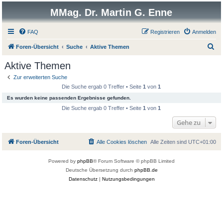
MMag. Dr. Martin G. Enne
FAQ
Registrieren
Anmelden
S
Foren-Übersicht
Suche
Aktive Themen
u
Aktive Themen
c
Zur erweiterten Suche
h
Die Suche ergab 0 Treffer • Seite
1
von
1
e
Es wurden keine passenden Ergebnisse gefunden.
Die Suche ergab 0 Treffer • Seite
1
von
1
Gehe zu
Foren-Übersicht
Alle Cookies löschen
Alle Zeiten sind
UTC+01:00
Powered by
phpBB
® Forum Software © phpBB Limited
Deutsche Übersetzung durch
phpBB.de
Datenschutz
|
Nutzungsbedingungen