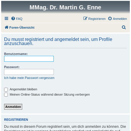
MMag. Dr. Martin G. Enne
FAQ
Registrieren
Anmelden
S
Foren-Übersicht
u
Du musst registriert und angemeldet sein, um Profile
c
anzuschauen.
h
Benutzername:
e
Passwort:
Ich habe mein Passwort vergessen
Angemeldet bleiben
Meinen Online-Status während dieser Sitzung verbergen
REGISTRIEREN
Du musst in diesem Forum registriert sein, um dich anmelden zu können. Die