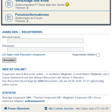
Vorschläge und Kritik
Änderungsideen?? Dann bitte hier herein
Themen:
2
Forumsinformationen
Änderungen im Forum
Themen:
2
ANMELDEN
•
REGISTRIEREN
Benutzername:
Passwort:
Ich habe mein Passwort vergessen
Angemeldet bleiben
WER IST ONLINE?
Insgesamt sind
2
Besucher online :: 0 sichtbare Mitglieder, 0 unsichtbare Mitglieder und 2
Gäste (basierend auf den aktiven Besuchern der letzten 5 Minuten)
Der Besucherrekord liegt bei
1930
Besuchern, die am 04.05.2026, 07:07 gleichzeitig
online waren.
STATISTIK
Beiträge insgesamt
184
• Themen insgesamt
24
• Mitglieder insgesamt
10
• Unser
neuestes Mitglied:
erdbeerpunsch
Foren-Übersicht
Alle Cookies löschen
Alle Zeiten sind
UTC+01:00