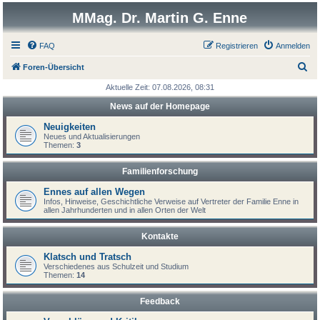
MMag. Dr. Martin G. Enne
FAQ
Registrieren
Anmelden
S
Foren-Übersicht
u
Aktuelle Zeit: 07.08.2026, 08:31
c
News auf der Homepage
h
Neuigkeiten
e
Neues und Aktualisierungen
Themen:
3
Familienforschung
Ennes auf allen Wegen
Infos, Hinweise, Geschichtliche Verweise auf Vertreter der Familie Enne in
allen Jahrhunderten und in allen Orten der Welt
Kontakte
Klatsch und Tratsch
Verschiedenes aus Schulzeit und Studium
Themen:
14
Feedback