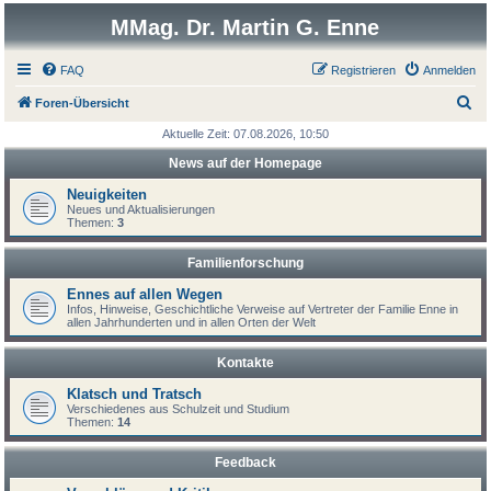
MMag. Dr. Martin G. Enne
FAQ
Registrieren
Anmelden
S
Foren-Übersicht
u
Aktuelle Zeit: 07.08.2026, 10:50
c
News auf der Homepage
h
Neuigkeiten
e
Neues und Aktualisierungen
Themen:
3
Familienforschung
Ennes auf allen Wegen
Infos, Hinweise, Geschichtliche Verweise auf Vertreter der Familie Enne in
allen Jahrhunderten und in allen Orten der Welt
Kontakte
Klatsch und Tratsch
Verschiedenes aus Schulzeit und Studium
Themen:
14
Feedback