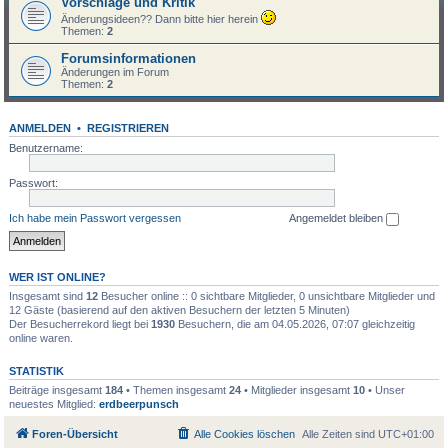
Vorschläge und Kritik
Änderungsideen?? Dann bitte hier herein
Themen:
2
Forumsinformationen
Änderungen im Forum
Themen:
2
ANMELDEN
•
REGISTRIEREN
Benutzername:
Passwort:
Ich habe mein Passwort vergessen
Angemeldet bleiben
WER IST ONLINE?
Insgesamt sind
12
Besucher online :: 0 sichtbare Mitglieder, 0 unsichtbare Mitglieder und
12 Gäste (basierend auf den aktiven Besuchern der letzten 5 Minuten)
Der Besucherrekord liegt bei
1930
Besuchern, die am 04.05.2026, 07:07 gleichzeitig
online waren.
STATISTIK
Beiträge insgesamt
184
• Themen insgesamt
24
• Mitglieder insgesamt
10
• Unser
neuestes Mitglied:
erdbeerpunsch
Foren-Übersicht
Alle Cookies löschen
Alle Zeiten sind
UTC+01:00