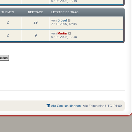
e
07.06.2026, 16:19
u
e
s
THEMEN
BEITRÄGE
LETZTER BEITRAG
t
e
N
von
Brösel
r
2
29
e
27.11.2005, 18:48
B
u
e
e
i
N
von
Martin
s
2
9
t
e
07.02.2025, 12:40
t
r
u
e
a
e
r
g
s
B
t
e
e
i
r
t
B
r
e
a
i
g
t
r
a
g
Alle Cookies löschen
Alle Zeiten sind
UTC+01:00