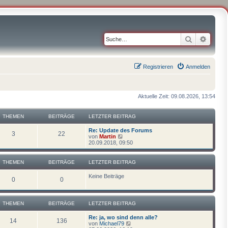
Suche
Erweit
Registrieren
Anmelden
Aktuelle Zeit: 09.08.2026, 13:54
THEMEN
BEITRÄGE
LETZTER BEITRAG
Re: Update des Forums
3
22
N
von
Martin
e
20.09.2018, 09:50
u
e
s
THEMEN
BEITRÄGE
LETZTER BEITRAG
t
e
Keine Beiträge
r
0
0
B
e
i
t
THEMEN
BEITRÄGE
LETZTER BEITRAG
r
a
Re: ja, wo sind denn alle?
14
136
g
N
von
Michael79