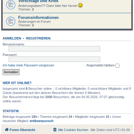
Vorschläge und Kritik
Änderungsideen?? Dann bitte hier herein
Themen:
2
Forumsinformationen
Änderungen im Forum
Themen:
2
ANMELDEN
•
REGISTRIEREN
Benutzername:
Passwort:
Ich habe mein Passwort vergessen
Angemeldet bleiben
WER IST ONLINE?
Insgesamt sind
8
Besucher online :: 0 sichtbare Mitglieder, 0 unsichtbare Mitglieder und 8
Gäste (basierend auf den aktiven Besuchern der letzten 5 Minuten)
Der Besucherrekord liegt bei
1930
Besuchern, die am 04.05.2026, 07:07 gleichzeitig
online waren.
STATISTIK
Beiträge insgesamt
184
• Themen insgesamt
24
• Mitglieder insgesamt
10
• Unser
neuestes Mitglied:
erdbeerpunsch
Foren-Übersicht
Alle Cookies löschen
Alle Zeiten sind
UTC+01:00