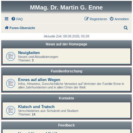
MMag. Dr. Martin G. Enne
FAQ
Registrieren
Anmelden
S
Foren-Übersicht
u
Aktuelle Zeit: 08.08.2026, 05:28
c
News auf der Homepage
h
Neuigkeiten
e
Neues und Aktualisierungen
Themen:
3
Familienforschung
Ennes auf allen Wegen
Infos, Hinweise, Geschichtliche Verweise auf Vertreter der Familie Enne in
allen Jahrhunderten und in allen Orten der Welt
Kontakte
Klatsch und Tratsch
Verschiedenes aus Schulzeit und Studium
Themen:
14
Feedback