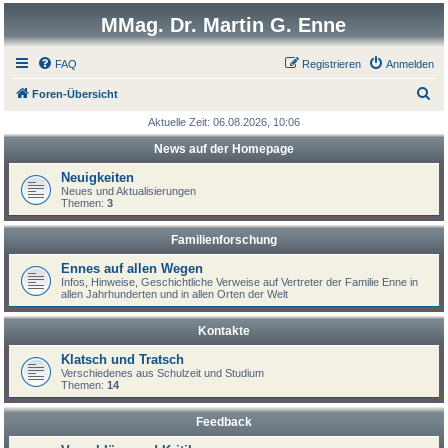
MMag. Dr. Martin G. Enne
FAQ
Registrieren
Anmelden
S
Foren-Übersicht
u
Aktuelle Zeit: 06.08.2026, 10:06
c
News auf der Homepage
h
Neuigkeiten
e
Neues und Aktualisierungen
Themen:
3
Familienforschung
Ennes auf allen Wegen
Infos, Hinweise, Geschichtliche Verweise auf Vertreter der Familie Enne in
allen Jahrhunderten und in allen Orten der Welt
Kontakte
Klatsch und Tratsch
Verschiedenes aus Schulzeit und Studium
Themen:
14
Feedback