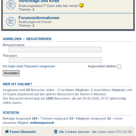
Vorschläge und Kritik
Änderungsideen?? Dann bitte hier herein
Themen:
2
Forumsinformationen
Änderungen im Forum
Themen:
2
ANMELDEN
•
REGISTRIEREN
Benutzername:
Passwort:
Ich habe mein Passwort vergessen
Angemeldet bleiben
WER IST ONLINE?
Insgesamt sind
24
Besucher online :: 0 sichtbare Mitglieder, 0 unsichtbare Mitglieder und
24 Gäste (basierend auf den aktiven Besuchern der letzten 5 Minuten)
Der Besucherrekord liegt bei
1930
Besuchern, die am 04.05.2026, 07:07 gleichzeitig
online waren.
STATISTIK
Beiträge insgesamt
184
• Themen insgesamt
24
• Mitglieder insgesamt
10
• Unser
neuestes Mitglied:
erdbeerpunsch
Foren-Übersicht
Alle Cookies löschen
Alle Zeiten sind
UTC+01:00