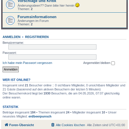
Vorschläge und Kritik
Änderungsideen?? Dann bitte hier herein
Themen:
2
Forumsinformationen
Änderungen im Forum
Themen:
2
ANMELDEN
•
REGISTRIEREN
Benutzername:
Passwort:
Ich habe mein Passwort vergessen
Angemeldet bleiben
WER IST ONLINE?
Insgesamt sind
21
Besucher online :: 0 sichtbare Mitglieder, 0 unsichtbare Mitglieder und
21 Gäste (basierend auf den aktiven Besuchern der letzten 5 Minuten)
Der Besucherrekord liegt bei
1930
Besuchern, die am 04.05.2026, 07:07 gleichzeitig
online waren.
STATISTIK
Beiträge insgesamt
184
• Themen insgesamt
24
• Mitglieder insgesamt
10
• Unser
neuestes Mitglied:
erdbeerpunsch
Foren-Übersicht
Alle Cookies löschen
Alle Zeiten sind
UTC+01:00