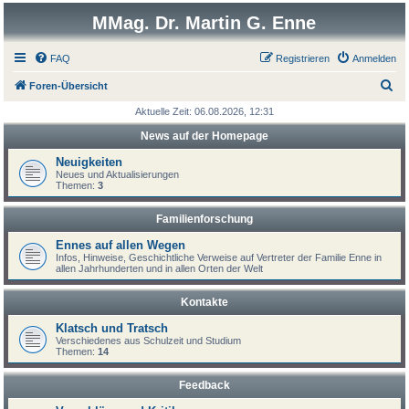
MMag. Dr. Martin G. Enne
FAQ
Registrieren
Anmelden
S
Foren-Übersicht
u
Aktuelle Zeit: 06.08.2026, 12:31
c
News auf der Homepage
h
Neuigkeiten
e
Neues und Aktualisierungen
Themen:
3
Familienforschung
Ennes auf allen Wegen
Infos, Hinweise, Geschichtliche Verweise auf Vertreter der Familie Enne in
allen Jahrhunderten und in allen Orten der Welt
Kontakte
Klatsch und Tratsch
Verschiedenes aus Schulzeit und Studium
Themen:
14
Feedback