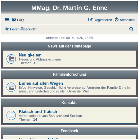
MMag. Dr. Martin G. Enne
FAQ
Registrieren
Anmelden
S
Foren-Übersicht
u
Aktuelle Zeit: 08.08.2026, 13:59
c
News auf der Homepage
h
Neuigkeiten
e
Neues und Aktualisierungen
Themen:
3
Familienforschung
Ennes auf allen Wegen
Infos, Hinweise, Geschichtliche Verweise auf Vertreter der Familie Enne in
allen Jahrhunderten und in allen Orten der Welt
Kontakte
Klatsch und Tratsch
Verschiedenes aus Schulzeit und Studium
Themen:
14
Feedback