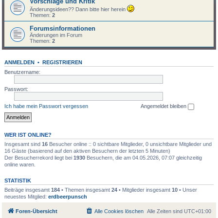
Vorschläge und Kritik
Änderungsideen?? Dann bitte hier herein
Themen:
2
Forumsinformationen
Änderungen im Forum
Themen:
2
ANMELDEN
•
REGISTRIEREN
Benutzername:
Passwort:
Ich habe mein Passwort vergessen
Angemeldet bleiben
WER IST ONLINE?
Insgesamt sind
16
Besucher online :: 0 sichtbare Mitglieder, 0 unsichtbare Mitglieder und
16 Gäste (basierend auf den aktiven Besuchern der letzten 5 Minuten)
Der Besucherrekord liegt bei
1930
Besuchern, die am 04.05.2026, 07:07 gleichzeitig
online waren.
STATISTIK
Beiträge insgesamt
184
• Themen insgesamt
24
• Mitglieder insgesamt
10
• Unser
neuestes Mitglied:
erdbeerpunsch
Foren-Übersicht
Alle Cookies löschen
Alle Zeiten sind
UTC+01:00