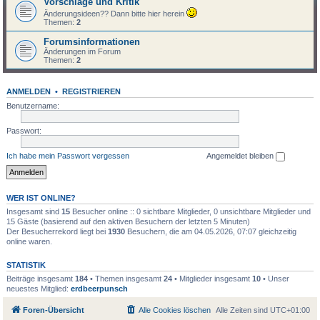
Vorschläge und Kritik
Änderungsideen?? Dann bitte hier herein
Themen:
2
Forumsinformationen
Änderungen im Forum
Themen:
2
ANMELDEN
•
REGISTRIEREN
Benutzername:
Passwort:
Ich habe mein Passwort vergessen
Angemeldet bleiben
WER IST ONLINE?
Insgesamt sind
15
Besucher online :: 0 sichtbare Mitglieder, 0 unsichtbare Mitglieder und
15 Gäste (basierend auf den aktiven Besuchern der letzten 5 Minuten)
Der Besucherrekord liegt bei
1930
Besuchern, die am 04.05.2026, 07:07 gleichzeitig
online waren.
STATISTIK
Beiträge insgesamt
184
• Themen insgesamt
24
• Mitglieder insgesamt
10
• Unser
neuestes Mitglied:
erdbeerpunsch
Foren-Übersicht
Alle Cookies löschen
Alle Zeiten sind
UTC+01:00