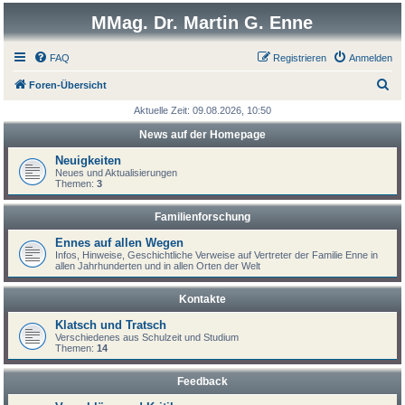
MMag. Dr. Martin G. Enne
FAQ
Registrieren
Anmelden
S
Foren-Übersicht
u
Aktuelle Zeit: 09.08.2026, 10:50
c
News auf der Homepage
h
Neuigkeiten
e
Neues und Aktualisierungen
Themen:
3
Familienforschung
Ennes auf allen Wegen
Infos, Hinweise, Geschichtliche Verweise auf Vertreter der Familie Enne in
allen Jahrhunderten und in allen Orten der Welt
Kontakte
Klatsch und Tratsch
Verschiedenes aus Schulzeit und Studium
Themen:
14
Feedback