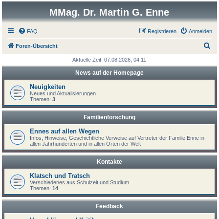
MMag. Dr. Martin G. Enne
FAQ
Registrieren
Anmelden
S
Foren-Übersicht
u
Aktuelle Zeit: 07.08.2026, 04:11
c
News auf der Homepage
h
Neuigkeiten
e
Neues und Aktualisierungen
Themen:
3
Familienforschung
Ennes auf allen Wegen
Infos, Hinweise, Geschichtliche Verweise auf Vertreter der Familie Enne in
allen Jahrhunderten und in allen Orten der Welt
Kontakte
Klatsch und Tratsch
Verschiedenes aus Schulzeit und Studium
Themen:
14
Feedback