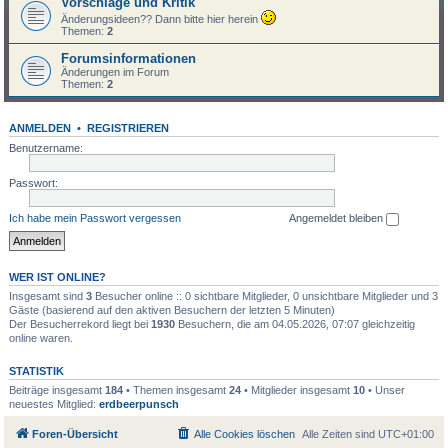
Vorschläge und Kritik
Änderungsideen?? Dann bitte hier herein
Themen:
2
Forumsinformationen
Änderungen im Forum
Themen:
2
ANMELDEN
•
REGISTRIEREN
Benutzername:
Passwort:
Ich habe mein Passwort vergessen
Angemeldet bleiben
WER IST ONLINE?
Insgesamt sind
3
Besucher online :: 0 sichtbare Mitglieder, 0 unsichtbare Mitglieder und 3
Gäste (basierend auf den aktiven Besuchern der letzten 5 Minuten)
Der Besucherrekord liegt bei
1930
Besuchern, die am 04.05.2026, 07:07 gleichzeitig
online waren.
STATISTIK
Beiträge insgesamt
184
• Themen insgesamt
24
• Mitglieder insgesamt
10
• Unser
neuestes Mitglied:
erdbeerpunsch
Foren-Übersicht
Alle Cookies löschen
Alle Zeiten sind
UTC+01:00