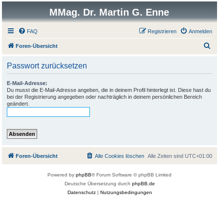
MMag. Dr. Martin G. Enne
FAQ
Registrieren
Anmelden
S
Foren-Übersicht
u
Passwort zurücksetzen
c
h
E-Mail-Adresse:
Du musst die E-Mail-Adresse angeben, die in deinem Profil hinterlegt ist. Diese hast du
e
bei der Registrierung angegeben oder nachträglich in deinem persönlichen Bereich
geändert.
Foren-Übersicht
Alle Cookies löschen
Alle Zeiten sind
UTC+01:00
Powered by
phpBB
® Forum Software © phpBB Limited
Deutsche Übersetzung durch
phpBB.de
Datenschutz
|
Nutzungsbedingungen