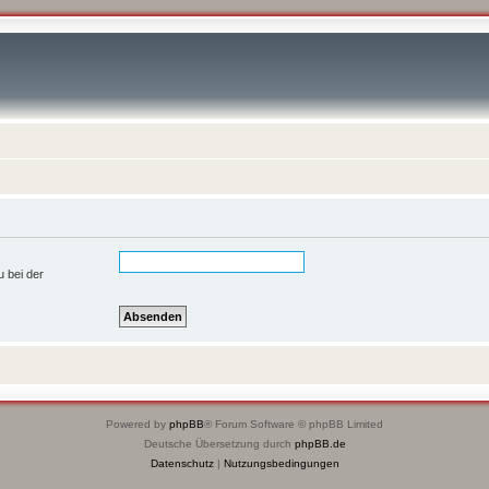
u bei der
Powered by
phpBB
® Forum Software © phpBB Limited
Deutsche Übersetzung durch
phpBB.de
Datenschutz
|
Nutzungsbedingungen