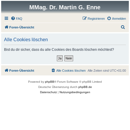
MMag. Dr. Martin G. Enne
FAQ
Registrieren
Anmelden
S
Foren-Übersicht
u
Alle Cookies löschen
c
h
Bist du dir sicher, dass du alle Cookies des Boards löschen möchtest?
e
Foren-Übersicht
Alle Cookies löschen
Alle Zeiten sind
UTC+01:00
Powered by
phpBB
® Forum Software © phpBB Limited
Deutsche Übersetzung durch
phpBB.de
Datenschutz
|
Nutzungsbedingungen