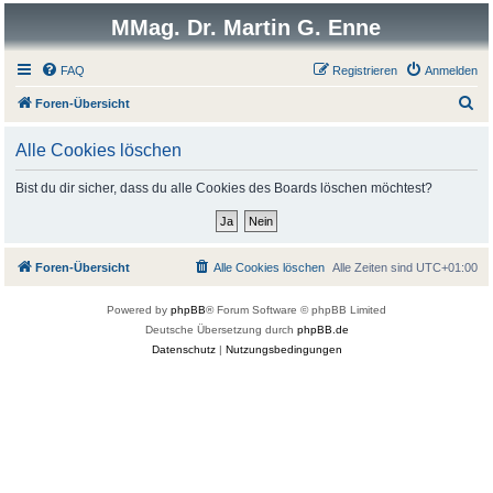
MMag. Dr. Martin G. Enne
FAQ
Registrieren
Anmelden
S
Foren-Übersicht
u
Alle Cookies löschen
c
h
Bist du dir sicher, dass du alle Cookies des Boards löschen möchtest?
e
Foren-Übersicht
Alle Cookies löschen
Alle Zeiten sind
UTC+01:00
Powered by
phpBB
® Forum Software © phpBB Limited
Deutsche Übersetzung durch
phpBB.de
Datenschutz
|
Nutzungsbedingungen