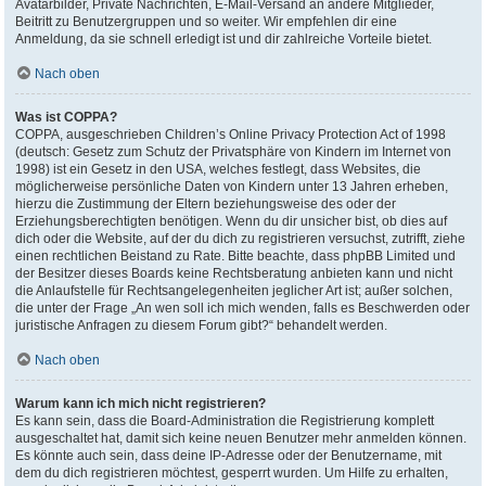
Avatarbilder, Private Nachrichten, E-Mail-Versand an andere Mitglieder,
Beitritt zu Benutzergruppen und so weiter. Wir empfehlen dir eine
Anmeldung, da sie schnell erledigt ist und dir zahlreiche Vorteile bietet.
Nach oben
Was ist COPPA?
COPPA, ausgeschrieben Children’s Online Privacy Protection Act of 1998
(deutsch: Gesetz zum Schutz der Privatsphäre von Kindern im Internet von
1998) ist ein Gesetz in den USA, welches festlegt, dass Websites, die
möglicherweise persönliche Daten von Kindern unter 13 Jahren erheben,
hierzu die Zustimmung der Eltern beziehungsweise des oder der
Erziehungsberechtigten benötigen. Wenn du dir unsicher bist, ob dies auf
dich oder die Website, auf der du dich zu registrieren versuchst, zutrifft, ziehe
einen rechtlichen Beistand zu Rate. Bitte beachte, dass phpBB Limited und
der Besitzer dieses Boards keine Rechtsberatung anbieten kann und nicht
die Anlaufstelle für Rechtsangelegenheiten jeglicher Art ist; außer solchen,
die unter der Frage „An wen soll ich mich wenden, falls es Beschwerden oder
juristische Anfragen zu diesem Forum gibt?“ behandelt werden.
Nach oben
Warum kann ich mich nicht registrieren?
Es kann sein, dass die Board-Administration die Registrierung komplett
ausgeschaltet hat, damit sich keine neuen Benutzer mehr anmelden können.
Es könnte auch sein, dass deine IP-Adresse oder der Benutzername, mit
dem du dich registrieren möchtest, gesperrt wurden. Um Hilfe zu erhalten,