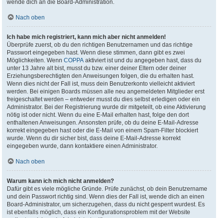
wende dich an die Board-Administration.
Nach oben
Ich habe mich registriert, kann mich aber nicht anmelden!
Überprüfe zuerst, ob du den richtigen Benutzernamen und das richtige
Passwort eingegeben hast. Wenn diese stimmen, dann gibt es zwei
Möglichkeiten. Wenn
COPPA
aktiviert ist und du angegeben hast, dass du
unter 13 Jahre alt bist, musst du bzw. einer deiner Eltern oder deiner
Erziehungsberechtigten den Anweisungen folgen, die du erhalten hast.
Wenn dies nicht der Fall ist, muss dein Benutzerkonto vielleicht aktiviert
werden. Bei einigen Boards müssen alle neu angemeldeten Mitglieder erst
freigeschaltet werden – entweder musst du dies selbst erledigen oder ein
Administrator. Bei der Registrierung wurde dir mitgeteilt, ob eine Aktivierung
nötig ist oder nicht. Wenn du eine E-Mail erhalten hast, folge den dort
enthaltenen Anweisungen. Ansonsten prüfe, ob du deine E-Mail-Adresse
korrekt eingegeben hast oder die E-Mail von einem Spam-Filter blockiert
wurde. Wenn du dir sicher bist, dass deine E-Mail-Adresse korrekt
eingegeben wurde, dann kontaktiere einen Administrator.
Nach oben
Warum kann ich mich nicht anmelden?
Dafür gibt es viele mögliche Gründe. Prüfe zunächst, ob dein Benutzername
und dein Passwort richtig sind. Wenn dies der Fall ist, wende dich an einen
Board-Administrator, um sicherzugehen, dass du nicht gesperrt wurdest. Es
ist ebenfalls möglich, dass ein Konfigurationsproblem mit der Website