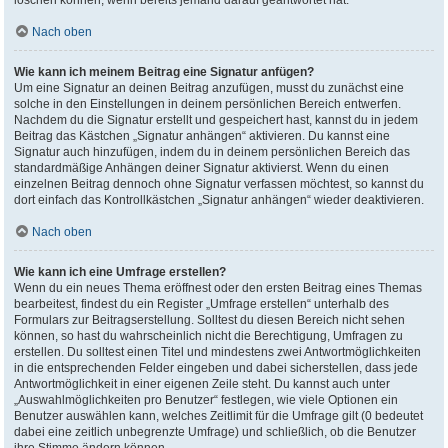
löschen können, wenn bereits jemand darauf geantwortet hat.
Nach oben
Wie kann ich meinem Beitrag eine Signatur anfügen?
Um eine Signatur an deinen Beitrag anzufügen, musst du zunächst eine
solche in den Einstellungen in deinem persönlichen Bereich entwerfen.
Nachdem du die Signatur erstellt und gespeichert hast, kannst du in jedem
Beitrag das Kästchen „Signatur anhängen“ aktivieren. Du kannst eine
Signatur auch hinzufügen, indem du in deinem persönlichen Bereich das
standardmäßige Anhängen deiner Signatur aktivierst. Wenn du einen
einzelnen Beitrag dennoch ohne Signatur verfassen möchtest, so kannst du
dort einfach das Kontrollkästchen „Signatur anhängen“ wieder deaktivieren.
Nach oben
Wie kann ich eine Umfrage erstellen?
Wenn du ein neues Thema eröffnest oder den ersten Beitrag eines Themas
bearbeitest, findest du ein Register „Umfrage erstellen“ unterhalb des
Formulars zur Beitragserstellung. Solltest du diesen Bereich nicht sehen
können, so hast du wahrscheinlich nicht die Berechtigung, Umfragen zu
erstellen. Du solltest einen Titel und mindestens zwei Antwortmöglichkeiten
in die entsprechenden Felder eingeben und dabei sicherstellen, dass jede
Antwortmöglichkeit in einer eigenen Zeile steht. Du kannst auch unter
„Auswahlmöglichkeiten pro Benutzer“ festlegen, wie viele Optionen ein
Benutzer auswählen kann, welches Zeitlimit für die Umfrage gilt (0 bedeutet
dabei eine zeitlich unbegrenzte Umfrage) und schließlich, ob die Benutzer