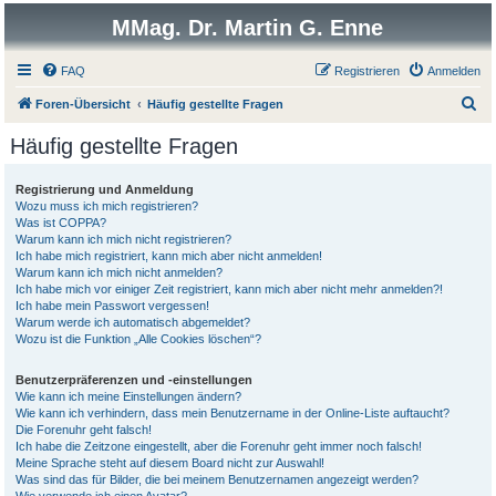
MMag. Dr. Martin G. Enne
FAQ
Registrieren
Anmelden
S
Foren-Übersicht
Häufig gestellte Fragen
u
Häufig gestellte Fragen
c
h
Registrierung und Anmeldung
Wozu muss ich mich registrieren?
e
Was ist COPPA?
Warum kann ich mich nicht registrieren?
Ich habe mich registriert, kann mich aber nicht anmelden!
Warum kann ich mich nicht anmelden?
Ich habe mich vor einiger Zeit registriert, kann mich aber nicht mehr anmelden?!
Ich habe mein Passwort vergessen!
Warum werde ich automatisch abgemeldet?
Wozu ist die Funktion „Alle Cookies löschen“?
Benutzerpräferenzen und -einstellungen
Wie kann ich meine Einstellungen ändern?
Wie kann ich verhindern, dass mein Benutzername in der Online-Liste auftaucht?
Die Forenuhr geht falsch!
Ich habe die Zeitzone eingestellt, aber die Forenuhr geht immer noch falsch!
Meine Sprache steht auf diesem Board nicht zur Auswahl!
Was sind das für Bilder, die bei meinem Benutzernamen angezeigt werden?