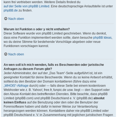
kann frei vertrieben werden. Weitere Details findest du
auf der Seite von phpBB Limited
. Eine deutschsprachige Anlaufstelle ist unter
phpBB.de
zu finden.
Nach oben
Warum ist Funktion x oder y nicht enthalten?
Diese Software wurde von phpBB Limited geschrieben. Wenn du denkst,
dass eine Funktion implementiert werden sollte, dann besuche
phpBB Ideas
,
wo du deine Stimme für bestehende Vorschläge abgeben oder neue
Funktionen vorschlagen kannst.
Nach oben
An wen soll ich mich wenden, falls es Beschwerden oder juristische
Anfragen zu diesem Forum gibt?
Jeder Administrator, der auf der „Das Team“-Seite aufgeführt ist, ist ein
geeigneter Kontakt für deine Beschwerde. Wenn du so keine Antwort erhältst,
solltest du den Besitzer der Domain kontaktieren (führe dazu eine
„WHOIS“-Abfrage
durch) oder — falls diese Seite bei einem kostenlosen
Webhoster wie z. B. Yahoo!, free.fr, funpic.de usw. liegt — den Support oder
den Abuse-Kontakt des betreffenden Dienstes. Bitte beachte, dass phpBB
Limited (phpBB.com) und phpBB Deutschland e. V. (phpBB.de)
absolut
keinen Einfluss
auf die Benutzung oder den oder die Benutzer der
Forensoftware haben und dafür in keiner Weise zur Verantwortung
herangezogen werden können. Kontaktiere daher nie phpBB Limited oder
phpBB Deutschland e. V. in Zusammenhang mit jeglichen juristischen Fragen