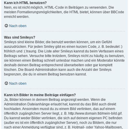
Kann ich HTML benutzen?
Nein, es ist nicht möglich, HTML-Code in Beiträgen zu verwenden. Die
meisten Formatierungsmöglichkeiten, die HTML bietet, können über BBCode
erreicht werden.
Nach oben
Was sind Smileys?
Smileys sind kleine Bilder, die benutzt werden können, um ein Gefühl
auszudrücken. Für jeden Smiley gibt es einen kurzen Code, z. B. bedeutet :)
fröhlich und :( traurig. Die Liste aller Smileys kannst du beim Verfassen eines
Beitrags sehen. Versuche bitte trotzdem, Smileys nicht zu häufig zu benutzen,
sie können einen Beitrag schnell unlesbar machen und ein Moderator könnte
deshalb deinen Beitrag entsprechend überarbeiten oder gar komplett
löschen. Die Board-Administration kann auch die Anzahl der Smileys
begrenzen, die du in einem Beitrag benutzen kannst.
Nach oben
Kann ich Bilder in meine Beiträge einfügen?
Ja, Bilder können in deinem Beitrag angezeigt werden. Wenn die
Administration Dateianhänge erlaubt hat, kannst du das Bild auch direkt
hochladen. Ansonsten musst du zu einem Bild verlinken, das auf einem
öffentlich zugänglichen Server liegt, z. B. http://www.domain.tld/mein-bild.gif.
Du kannst weder Bilder verlinken, die sich auf deinem eigenen PC befinden
(außer es ist ein öffentlich zugänglicher Server), noch zu Bildern, die nur
nach einer Anmeldung verfügbar sind, z. B. Hotmail- oder Yahoo-Mailboxen,