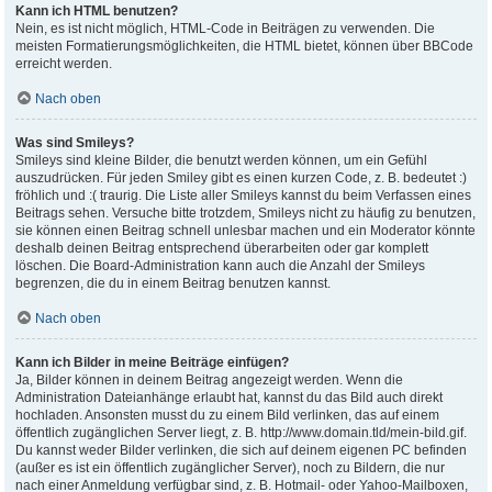
Kann ich HTML benutzen?
Nein, es ist nicht möglich, HTML-Code in Beiträgen zu verwenden. Die
meisten Formatierungsmöglichkeiten, die HTML bietet, können über BBCode
erreicht werden.
Nach oben
Was sind Smileys?
Smileys sind kleine Bilder, die benutzt werden können, um ein Gefühl
auszudrücken. Für jeden Smiley gibt es einen kurzen Code, z. B. bedeutet :)
fröhlich und :( traurig. Die Liste aller Smileys kannst du beim Verfassen eines
Beitrags sehen. Versuche bitte trotzdem, Smileys nicht zu häufig zu benutzen,
sie können einen Beitrag schnell unlesbar machen und ein Moderator könnte
deshalb deinen Beitrag entsprechend überarbeiten oder gar komplett
löschen. Die Board-Administration kann auch die Anzahl der Smileys
begrenzen, die du in einem Beitrag benutzen kannst.
Nach oben
Kann ich Bilder in meine Beiträge einfügen?
Ja, Bilder können in deinem Beitrag angezeigt werden. Wenn die
Administration Dateianhänge erlaubt hat, kannst du das Bild auch direkt
hochladen. Ansonsten musst du zu einem Bild verlinken, das auf einem
öffentlich zugänglichen Server liegt, z. B. http://www.domain.tld/mein-bild.gif.
Du kannst weder Bilder verlinken, die sich auf deinem eigenen PC befinden
(außer es ist ein öffentlich zugänglicher Server), noch zu Bildern, die nur
nach einer Anmeldung verfügbar sind, z. B. Hotmail- oder Yahoo-Mailboxen,