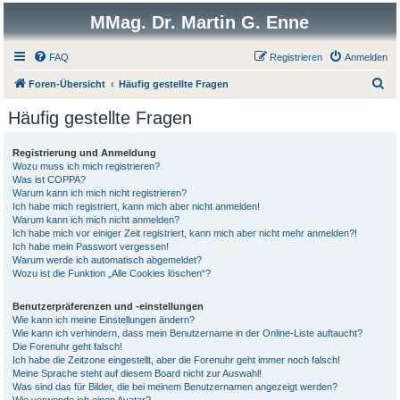
MMag. Dr. Martin G. Enne
FAQ
Registrieren
Anmelden
S
Foren-Übersicht
Häufig gestellte Fragen
u
Häufig gestellte Fragen
c
h
Registrierung und Anmeldung
Wozu muss ich mich registrieren?
e
Was ist COPPA?
Warum kann ich mich nicht registrieren?
Ich habe mich registriert, kann mich aber nicht anmelden!
Warum kann ich mich nicht anmelden?
Ich habe mich vor einiger Zeit registriert, kann mich aber nicht mehr anmelden?!
Ich habe mein Passwort vergessen!
Warum werde ich automatisch abgemeldet?
Wozu ist die Funktion „Alle Cookies löschen“?
Benutzerpräferenzen und -einstellungen
Wie kann ich meine Einstellungen ändern?
Wie kann ich verhindern, dass mein Benutzername in der Online-Liste auftaucht?
Die Forenuhr geht falsch!
Ich habe die Zeitzone eingestellt, aber die Forenuhr geht immer noch falsch!
Meine Sprache steht auf diesem Board nicht zur Auswahl!
Was sind das für Bilder, die bei meinem Benutzernamen angezeigt werden?