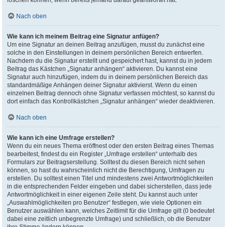
löschen können, wenn bereits jemand darauf geantwortet hat.
Nach oben
Wie kann ich meinem Beitrag eine Signatur anfügen?
Um eine Signatur an deinen Beitrag anzufügen, musst du zunächst eine
solche in den Einstellungen in deinem persönlichen Bereich entwerfen.
Nachdem du die Signatur erstellt und gespeichert hast, kannst du in jedem
Beitrag das Kästchen „Signatur anhängen“ aktivieren. Du kannst eine
Signatur auch hinzufügen, indem du in deinem persönlichen Bereich das
standardmäßige Anhängen deiner Signatur aktivierst. Wenn du einen
einzelnen Beitrag dennoch ohne Signatur verfassen möchtest, so kannst du
dort einfach das Kontrollkästchen „Signatur anhängen“ wieder deaktivieren.
Nach oben
Wie kann ich eine Umfrage erstellen?
Wenn du ein neues Thema eröffnest oder den ersten Beitrag eines Themas
bearbeitest, findest du ein Register „Umfrage erstellen“ unterhalb des
Formulars zur Beitragserstellung. Solltest du diesen Bereich nicht sehen
können, so hast du wahrscheinlich nicht die Berechtigung, Umfragen zu
erstellen. Du solltest einen Titel und mindestens zwei Antwortmöglichkeiten
in die entsprechenden Felder eingeben und dabei sicherstellen, dass jede
Antwortmöglichkeit in einer eigenen Zeile steht. Du kannst auch unter
„Auswahlmöglichkeiten pro Benutzer“ festlegen, wie viele Optionen ein
Benutzer auswählen kann, welches Zeitlimit für die Umfrage gilt (0 bedeutet
dabei eine zeitlich unbegrenzte Umfrage) und schließlich, ob die Benutzer