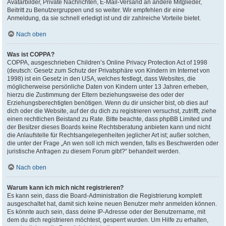
Avatarbilder, Private Nachrichten, E-Mail-Versand an andere Mitglieder,
Beitritt zu Benutzergruppen und so weiter. Wir empfehlen dir eine
Anmeldung, da sie schnell erledigt ist und dir zahlreiche Vorteile bietet.
Nach oben
Was ist COPPA?
COPPA, ausgeschrieben Children’s Online Privacy Protection Act of 1998
(deutsch: Gesetz zum Schutz der Privatsphäre von Kindern im Internet von
1998) ist ein Gesetz in den USA, welches festlegt, dass Websites, die
möglicherweise persönliche Daten von Kindern unter 13 Jahren erheben,
hierzu die Zustimmung der Eltern beziehungsweise des oder der
Erziehungsberechtigten benötigen. Wenn du dir unsicher bist, ob dies auf
dich oder die Website, auf der du dich zu registrieren versuchst, zutrifft, ziehe
einen rechtlichen Beistand zu Rate. Bitte beachte, dass phpBB Limited und
der Besitzer dieses Boards keine Rechtsberatung anbieten kann und nicht
die Anlaufstelle für Rechtsangelegenheiten jeglicher Art ist; außer solchen,
die unter der Frage „An wen soll ich mich wenden, falls es Beschwerden oder
juristische Anfragen zu diesem Forum gibt?“ behandelt werden.
Nach oben
Warum kann ich mich nicht registrieren?
Es kann sein, dass die Board-Administration die Registrierung komplett
ausgeschaltet hat, damit sich keine neuen Benutzer mehr anmelden können.
Es könnte auch sein, dass deine IP-Adresse oder der Benutzername, mit
dem du dich registrieren möchtest, gesperrt wurden. Um Hilfe zu erhalten,