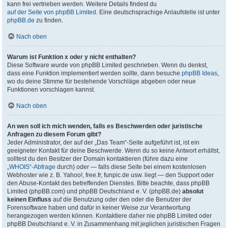
kann frei vertrieben werden. Weitere Details findest du
auf der Seite von phpBB Limited
. Eine deutschsprachige Anlaufstelle ist unter
phpBB.de
zu finden.
Nach oben
Warum ist Funktion x oder y nicht enthalten?
Diese Software wurde von phpBB Limited geschrieben. Wenn du denkst,
dass eine Funktion implementiert werden sollte, dann besuche
phpBB Ideas
,
wo du deine Stimme für bestehende Vorschläge abgeben oder neue
Funktionen vorschlagen kannst.
Nach oben
An wen soll ich mich wenden, falls es Beschwerden oder juristische
Anfragen zu diesem Forum gibt?
Jeder Administrator, der auf der „Das Team“-Seite aufgeführt ist, ist ein
geeigneter Kontakt für deine Beschwerde. Wenn du so keine Antwort erhältst,
solltest du den Besitzer der Domain kontaktieren (führe dazu eine
„WHOIS“-Abfrage
durch) oder — falls diese Seite bei einem kostenlosen
Webhoster wie z. B. Yahoo!, free.fr, funpic.de usw. liegt — den Support oder
den Abuse-Kontakt des betreffenden Dienstes. Bitte beachte, dass phpBB
Limited (phpBB.com) und phpBB Deutschland e. V. (phpBB.de)
absolut
keinen Einfluss
auf die Benutzung oder den oder die Benutzer der
Forensoftware haben und dafür in keiner Weise zur Verantwortung
herangezogen werden können. Kontaktiere daher nie phpBB Limited oder
phpBB Deutschland e. V. in Zusammenhang mit jeglichen juristischen Fragen