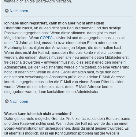
wende dich an die Board-Administration.
Nach oben
Ich habe mich registriert, kann mich aber nicht anmelden!
Überprüfe zuerst, ob du den richtigen Benutzernamen und das richtige
Passwort eingegeben hast. Wenn diese stimmen, dann gibt es zwei
Möglichkeiten. Wenn
COPPA
aktiviert ist und du angegeben hast, dass du
unter 13 Jahre alt bist, musst du bzw. einer deiner Eltern oder deiner
Erziehungsberechtigten den Anweisungen folgen, die du erhalten hast.
Wenn dies nicht der Fall ist, muss dein Benutzerkonto vielleicht aktiviert
werden. Bei einigen Boards müssen alle neu angemeldeten Mitglieder erst
freigeschaltet werden – entweder musst du dies selbst erledigen oder ein
Administrator. Bei der Registrierung wurde dir mitgeteilt, ob eine Aktivierung
nötig ist oder nicht. Wenn du eine E-Mail erhalten hast, folge den dort
enthaltenen Anweisungen. Ansonsten prüfe, ob du deine E-Mail-Adresse
korrekt eingegeben hast oder die E-Mail von einem Spam-Filter blockiert
wurde. Wenn du dir sicher bist, dass deine E-Mail-Adresse korrekt
eingegeben wurde, dann kontaktiere einen Administrator.
Nach oben
Warum kann ich mich nicht anmelden?
Dafür gibt es viele mögliche Gründe. Prüfe zunächst, ob dein Benutzername
und dein Passwort richtig sind. Wenn dies der Fall ist, wende dich an einen
Board-Administrator, um sicherzugehen, dass du nicht gesperrt wurdest. Es
ist ebenfalls möglich, dass ein Konfigurationsproblem mit der Website