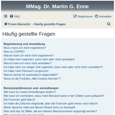
MMag. Dr. Martin G. Enne
FAQ
Registrieren
Anmelden
S
Foren-Übersicht
Häufig gestellte Fragen
u
Häufig gestellte Fragen
c
h
Registrierung und Anmeldung
Wozu muss ich mich registrieren?
e
Was ist COPPA?
Warum kann ich mich nicht registrieren?
Ich habe mich registriert, kann mich aber nicht anmelden!
Warum kann ich mich nicht anmelden?
Ich habe mich vor einiger Zeit registriert, kann mich aber nicht mehr anmelden?!
Ich habe mein Passwort vergessen!
Warum werde ich automatisch abgemeldet?
Wozu ist die Funktion „Alle Cookies löschen“?
Benutzerpräferenzen und -einstellungen
Wie kann ich meine Einstellungen ändern?
Wie kann ich verhindern, dass mein Benutzername in der Online-Liste auftaucht?
Die Forenuhr geht falsch!
Ich habe die Zeitzone eingestellt, aber die Forenuhr geht immer noch falsch!
Meine Sprache steht auf diesem Board nicht zur Auswahl!
Was sind das für Bilder, die bei meinem Benutzernamen angezeigt werden?