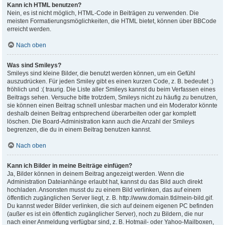
Kann ich HTML benutzen?
Nein, es ist nicht möglich, HTML-Code in Beiträgen zu verwenden. Die
meisten Formatierungsmöglichkeiten, die HTML bietet, können über BBCode
erreicht werden.
Nach oben
Was sind Smileys?
Smileys sind kleine Bilder, die benutzt werden können, um ein Gefühl
auszudrücken. Für jeden Smiley gibt es einen kurzen Code, z. B. bedeutet :)
fröhlich und :( traurig. Die Liste aller Smileys kannst du beim Verfassen eines
Beitrags sehen. Versuche bitte trotzdem, Smileys nicht zu häufig zu benutzen,
sie können einen Beitrag schnell unlesbar machen und ein Moderator könnte
deshalb deinen Beitrag entsprechend überarbeiten oder gar komplett
löschen. Die Board-Administration kann auch die Anzahl der Smileys
begrenzen, die du in einem Beitrag benutzen kannst.
Nach oben
Kann ich Bilder in meine Beiträge einfügen?
Ja, Bilder können in deinem Beitrag angezeigt werden. Wenn die
Administration Dateianhänge erlaubt hat, kannst du das Bild auch direkt
hochladen. Ansonsten musst du zu einem Bild verlinken, das auf einem
öffentlich zugänglichen Server liegt, z. B. http://www.domain.tld/mein-bild.gif.
Du kannst weder Bilder verlinken, die sich auf deinem eigenen PC befinden
(außer es ist ein öffentlich zugänglicher Server), noch zu Bildern, die nur
nach einer Anmeldung verfügbar sind, z. B. Hotmail- oder Yahoo-Mailboxen,