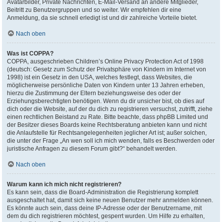
Avatarbilder, Private Nachrichten, E-Mail-Versand an andere Mitglieder,
Beitritt zu Benutzergruppen und so weiter. Wir empfehlen dir eine
Anmeldung, da sie schnell erledigt ist und dir zahlreiche Vorteile bietet.
Nach oben
Was ist COPPA?
COPPA, ausgeschrieben Children’s Online Privacy Protection Act of 1998
(deutsch: Gesetz zum Schutz der Privatsphäre von Kindern im Internet von
1998) ist ein Gesetz in den USA, welches festlegt, dass Websites, die
möglicherweise persönliche Daten von Kindern unter 13 Jahren erheben,
hierzu die Zustimmung der Eltern beziehungsweise des oder der
Erziehungsberechtigten benötigen. Wenn du dir unsicher bist, ob dies auf
dich oder die Website, auf der du dich zu registrieren versuchst, zutrifft, ziehe
einen rechtlichen Beistand zu Rate. Bitte beachte, dass phpBB Limited und
der Besitzer dieses Boards keine Rechtsberatung anbieten kann und nicht
die Anlaufstelle für Rechtsangelegenheiten jeglicher Art ist; außer solchen,
die unter der Frage „An wen soll ich mich wenden, falls es Beschwerden oder
juristische Anfragen zu diesem Forum gibt?“ behandelt werden.
Nach oben
Warum kann ich mich nicht registrieren?
Es kann sein, dass die Board-Administration die Registrierung komplett
ausgeschaltet hat, damit sich keine neuen Benutzer mehr anmelden können.
Es könnte auch sein, dass deine IP-Adresse oder der Benutzername, mit
dem du dich registrieren möchtest, gesperrt wurden. Um Hilfe zu erhalten,