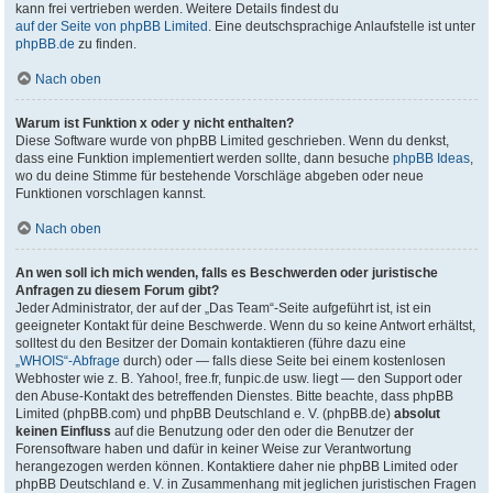
kann frei vertrieben werden. Weitere Details findest du
auf der Seite von phpBB Limited
. Eine deutschsprachige Anlaufstelle ist unter
phpBB.de
zu finden.
Nach oben
Warum ist Funktion x oder y nicht enthalten?
Diese Software wurde von phpBB Limited geschrieben. Wenn du denkst,
dass eine Funktion implementiert werden sollte, dann besuche
phpBB Ideas
,
wo du deine Stimme für bestehende Vorschläge abgeben oder neue
Funktionen vorschlagen kannst.
Nach oben
An wen soll ich mich wenden, falls es Beschwerden oder juristische
Anfragen zu diesem Forum gibt?
Jeder Administrator, der auf der „Das Team“-Seite aufgeführt ist, ist ein
geeigneter Kontakt für deine Beschwerde. Wenn du so keine Antwort erhältst,
solltest du den Besitzer der Domain kontaktieren (führe dazu eine
„WHOIS“-Abfrage
durch) oder — falls diese Seite bei einem kostenlosen
Webhoster wie z. B. Yahoo!, free.fr, funpic.de usw. liegt — den Support oder
den Abuse-Kontakt des betreffenden Dienstes. Bitte beachte, dass phpBB
Limited (phpBB.com) und phpBB Deutschland e. V. (phpBB.de)
absolut
keinen Einfluss
auf die Benutzung oder den oder die Benutzer der
Forensoftware haben und dafür in keiner Weise zur Verantwortung
herangezogen werden können. Kontaktiere daher nie phpBB Limited oder
phpBB Deutschland e. V. in Zusammenhang mit jeglichen juristischen Fragen