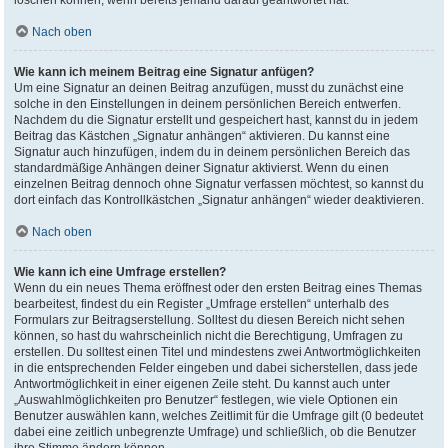
löschen können, wenn bereits jemand darauf geantwortet hat.
Nach oben
Wie kann ich meinem Beitrag eine Signatur anfügen?
Um eine Signatur an deinen Beitrag anzufügen, musst du zunächst eine
solche in den Einstellungen in deinem persönlichen Bereich entwerfen.
Nachdem du die Signatur erstellt und gespeichert hast, kannst du in jedem
Beitrag das Kästchen „Signatur anhängen“ aktivieren. Du kannst eine
Signatur auch hinzufügen, indem du in deinem persönlichen Bereich das
standardmäßige Anhängen deiner Signatur aktivierst. Wenn du einen
einzelnen Beitrag dennoch ohne Signatur verfassen möchtest, so kannst du
dort einfach das Kontrollkästchen „Signatur anhängen“ wieder deaktivieren.
Nach oben
Wie kann ich eine Umfrage erstellen?
Wenn du ein neues Thema eröffnest oder den ersten Beitrag eines Themas
bearbeitest, findest du ein Register „Umfrage erstellen“ unterhalb des
Formulars zur Beitragserstellung. Solltest du diesen Bereich nicht sehen
können, so hast du wahrscheinlich nicht die Berechtigung, Umfragen zu
erstellen. Du solltest einen Titel und mindestens zwei Antwortmöglichkeiten
in die entsprechenden Felder eingeben und dabei sicherstellen, dass jede
Antwortmöglichkeit in einer eigenen Zeile steht. Du kannst auch unter
„Auswahlmöglichkeiten pro Benutzer“ festlegen, wie viele Optionen ein
Benutzer auswählen kann, welches Zeitlimit für die Umfrage gilt (0 bedeutet
dabei eine zeitlich unbegrenzte Umfrage) und schließlich, ob die Benutzer