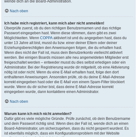
wende dich an die Board-Administration.
Nach oben
Ich habe mich registriert, kann mich aber nicht anmelden!
Überprüfe zuerst, ob du den richtigen Benutzernamen und das richtige
Passwort eingegeben hast. Wenn diese stimmen, dann gibt es zwei
Möglichkeiten. Wenn
COPPA
aktiviert ist und du angegeben hast, dass du
unter 13 Jahre alt bist, musst du bzw. einer deiner Eltern oder deiner
Erziehungsberechtigten den Anweisungen folgen, die du erhalten hast.
Wenn dies nicht der Fall ist, muss dein Benutzerkonto vielleicht aktiviert
werden. Bei einigen Boards müssen alle neu angemeldeten Mitglieder erst
freigeschaltet werden – entweder musst du dies selbst erledigen oder ein
Administrator. Bei der Registrierung wurde dir mitgeteilt, ob eine Aktivierung
nötig ist oder nicht. Wenn du eine E-Mail erhalten hast, folge den dort
enthaltenen Anweisungen. Ansonsten prüfe, ob du deine E-Mail-Adresse
korrekt eingegeben hast oder die E-Mail von einem Spam-Filter blockiert
wurde. Wenn du dir sicher bist, dass deine E-Mail-Adresse korrekt
eingegeben wurde, dann kontaktiere einen Administrator.
Nach oben
Warum kann ich mich nicht anmelden?
Dafür gibt es viele mögliche Gründe. Prüfe zunächst, ob dein Benutzername
und dein Passwort richtig sind. Wenn dies der Fall ist, wende dich an einen
Board-Administrator, um sicherzugehen, dass du nicht gesperrt wurdest. Es
ist ebenfalls möglich, dass ein Konfigurationsproblem mit der Website