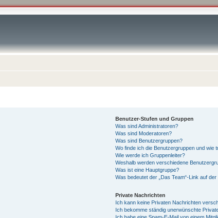
Benutzer-Stufen und Gruppen
Was sind Administratoren?
Was sind Moderatoren?
Was sind Benutzergruppen?
Wo finde ich die Benutzergruppen und wie tr
Wie werde ich Gruppenleiter?
Weshalb werden verschiedene Benutzergrup
Was ist eine Hauptgruppe?
Was bedeutet der „Das Team“-Link auf der 
Private Nachrichten
Ich kann keine Privaten Nachrichten versc
Ich bekomme ständig unerwünschte Private
Ich habe eine Spam-E-Mail von einem Mitgl