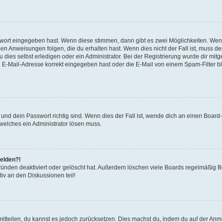
swort eingegeben hast. Wenn diese stimmen, dann gibt es zwei Möglichkeiten. We
en Anweisungen folgen, die du erhalten hast. Wenn dies nicht der Fall ist, muss de
ies selbst erledigen oder ein Administrator. Bei der Registrierung wurde dir mitgete
 E-Mail-Adresse korrekt eingegeben hast oder die E-Mail von einem Spam-Filter blo
nd dein Passwort richtig sind. Wenn dies der Fall ist, wende dich an einen Board-
 welches ein Administrator lösen muss.
melden?!
ünden deaktiviert oder gelöscht hat. Außerdem löschen viele Boards regelmäßig Be
iv an den Diskussionen teil!
 mitteilen, du kannst es jedoch zurücksetzen. Dies machst du, indem du auf der An