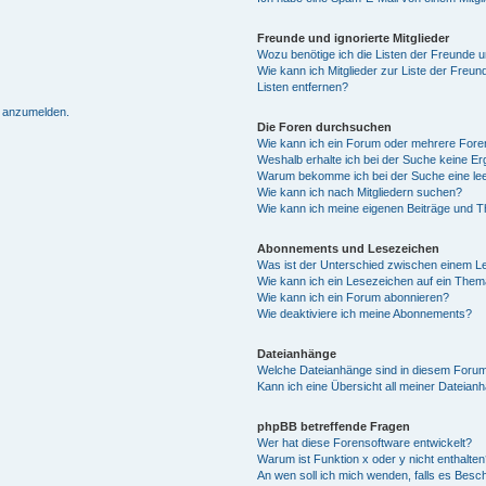
Freunde und ignorierte Mitglieder
Wozu benötige ich die Listen der Freunde un
Wie kann ich Mitglieder zur Liste der Freun
Listen entfernen?
h anzumelden.
Die Foren durchsuchen
Wie kann ich ein Forum oder mehrere For
Weshalb erhalte ich bei der Suche keine E
Warum bekomme ich bei der Suche eine lee
Wie kann ich nach Mitgliedern suchen?
Wie kann ich meine eigenen Beiträge und 
Abonnements und Lesezeichen
Was ist der Unterschied zwischen einem 
Wie kann ich ein Lesezeichen auf ein The
Wie kann ich ein Forum abonnieren?
Wie deaktiviere ich meine Abonnements?
Dateianhänge
Welche Dateianhänge sind in diesem Forum
Kann ich eine Übersicht all meiner Dateian
phpBB betreffende Fragen
Wer hat diese Forensoftware entwickelt?
Warum ist Funktion x oder y nicht enthalten
An wen soll ich mich wenden, falls es Besc