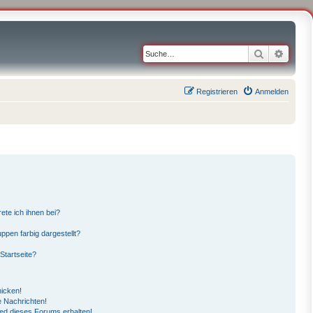
Suche
Erweit
Registrieren
Anmelden
ete ich ihnen bei?
pen farbig dargestellt?
Startseite?
hicken!
 Nachrichten!
ied dieses Forums erhalten!