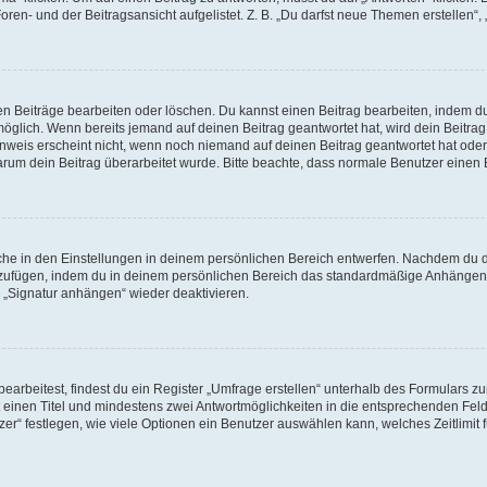
en- und der Beitragsansicht aufgelistet. Z. B. „Du darfst neue Themen erstellen“, 
en Beiträge bearbeiten oder löschen. Du kannst einen Beitrag bearbeiten, indem d
 möglich. Wenn bereits jemand auf deinen Beitrag geantwortet hat, wird dein Beitr
inweis erscheint nicht, wenn noch niemand auf deinen Beitrag geantwortet hat oder
, warum dein Beitrag überarbeitet wurde. Bitte beachte, dass normale Benutzer einen
he in den Einstellungen in deinem persönlichen Bereich entwerfen. Nachdem du die 
nzufügen, indem du in deinem persönlichen Bereich das standardmäßige Anhängen 
n „Signatur anhängen“ wieder deaktivieren.
rbeitest, findest du ein Register „Umfrage erstellen“ unterhalb des Formulars zur 
t einen Titel und mindestens zwei Antwortmöglichkeiten in die entsprechenden Feld
r“ festlegen, wie viele Optionen ein Benutzer auswählen kann, welches Zeitlimit f