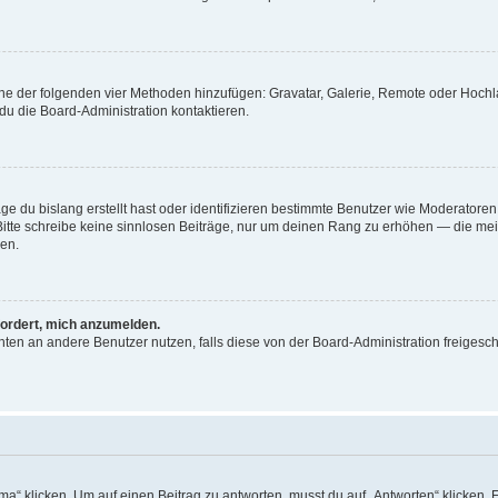
 eine der folgenden vier Methoden hinzufügen: Gravatar, Galerie, Remote oder Hoc
du die Board-Administration kontaktieren.
ge du bislang erstellt hast oder identifizieren bestimmte Benutzer wie Moderator
. Bitte schreibe keine sinnlosen Beiträge, nur um deinen Rang zu erhöhen — die me
en.
fordert, mich anzumelden.
richten an andere Benutzer nutzen, falls diese von der Board-Administration freig
klicken. Um auf einen Beitrag zu antworten, musst du auf „Antworten“ klicken. Es 