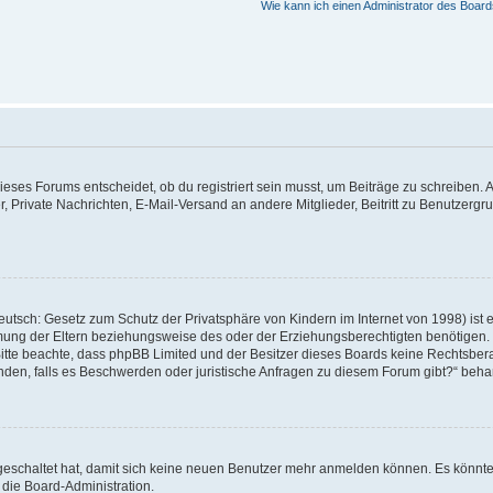
Wie kann ich einen Administrator des Board
ses Forums entscheidet, ob du registriert sein musst, um Beiträge zu schreiben. Auf j
r, Private Nachrichten, E-Mail-Versand an andere Mitglieder, Beitritt zu Benutzerg
utsch: Gesetz zum Schutz der Privatsphäre von Kindern im Internet von 1998) ist 
ung der Eltern beziehungsweise des oder der Erziehungsberechtigten benötigen. Wen
te. Bitte beachte, dass phpBB Limited und der Besitzer dieses Boards keine Rechtsb
 wenden, falls es Beschwerden oder juristische Anfragen zu diesem Forum gibt?“ beh
sgeschaltet hat, damit sich keine neuen Benutzer mehr anmelden können. Es könnt
 die Board-Administration.