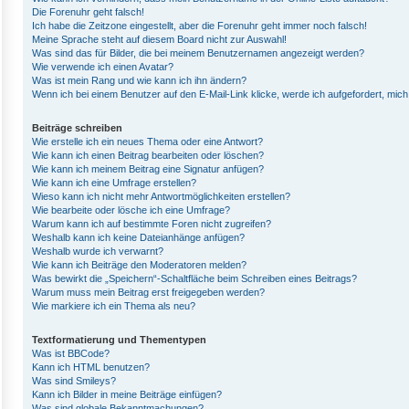
Die Forenuhr geht falsch!
Ich habe die Zeitzone eingestellt, aber die Forenuhr geht immer noch falsch!
Meine Sprache steht auf diesem Board nicht zur Auswahl!
Was sind das für Bilder, die bei meinem Benutzernamen angezeigt werden?
Wie verwende ich einen Avatar?
Was ist mein Rang und wie kann ich ihn ändern?
Wenn ich bei einem Benutzer auf den E-Mail-Link klicke, werde ich aufgefordert, mic
Beiträge schreiben
Wie erstelle ich ein neues Thema oder eine Antwort?
Wie kann ich einen Beitrag bearbeiten oder löschen?
Wie kann ich meinem Beitrag eine Signatur anfügen?
Wie kann ich eine Umfrage erstellen?
Wieso kann ich nicht mehr Antwortmöglichkeiten erstellen?
Wie bearbeite oder lösche ich eine Umfrage?
Warum kann ich auf bestimmte Foren nicht zugreifen?
Weshalb kann ich keine Dateianhänge anfügen?
Weshalb wurde ich verwarnt?
Wie kann ich Beiträge den Moderatoren melden?
Was bewirkt die „Speichern“-Schaltfläche beim Schreiben eines Beitrags?
Warum muss mein Beitrag erst freigegeben werden?
Wie markiere ich ein Thema als neu?
Textformatierung und Thementypen
Was ist BBCode?
Kann ich HTML benutzen?
Was sind Smileys?
Kann ich Bilder in meine Beiträge einfügen?
Was sind globale Bekanntmachungen?