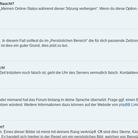
ftaucht?
n „Meinen Online-Status während dieser Sitzung verbergen“. Wenn du diese Option 
 In diesem Fall solltest du im „Persönlichen Bereich“ die für dich passende Zeitzone
st dies ein guter Grund, dies jetzt zu tun.
ch!
e Zeit trotzdem noch falsch ist, geht die Uhr des Servers vermutlich falsch. Kontakt
 oder niemand hat das Forum bislang in deine Sprache übersetzt. Frage ggf. einen B
rsetzen würdest. Weitere Informationen dazu können auf der Website von
phpBB Limi
en?
 Eines dieser Bilder ist meist mit deinem Rang verknüpft: Oft sind dies Sterne, K
 Es handelt sich hierbei in der Regel um ein persönliches Bild, welches von Benutze