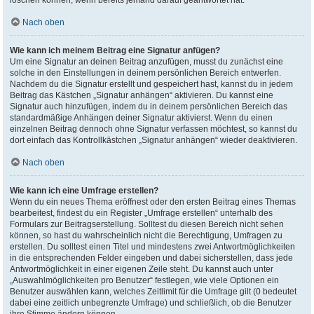
löschen können, wenn bereits jemand darauf geantwortet hat.
Nach oben
Wie kann ich meinem Beitrag eine Signatur anfügen?
Um eine Signatur an deinen Beitrag anzufügen, musst du zunächst eine
solche in den Einstellungen in deinem persönlichen Bereich entwerfen.
Nachdem du die Signatur erstellt und gespeichert hast, kannst du in jedem
Beitrag das Kästchen „Signatur anhängen“ aktivieren. Du kannst eine
Signatur auch hinzufügen, indem du in deinem persönlichen Bereich das
standardmäßige Anhängen deiner Signatur aktivierst. Wenn du einen
einzelnen Beitrag dennoch ohne Signatur verfassen möchtest, so kannst du
dort einfach das Kontrollkästchen „Signatur anhängen“ wieder deaktivieren.
Nach oben
Wie kann ich eine Umfrage erstellen?
Wenn du ein neues Thema eröffnest oder den ersten Beitrag eines Themas
bearbeitest, findest du ein Register „Umfrage erstellen“ unterhalb des
Formulars zur Beitragserstellung. Solltest du diesen Bereich nicht sehen
können, so hast du wahrscheinlich nicht die Berechtigung, Umfragen zu
erstellen. Du solltest einen Titel und mindestens zwei Antwortmöglichkeiten
in die entsprechenden Felder eingeben und dabei sicherstellen, dass jede
Antwortmöglichkeit in einer eigenen Zeile steht. Du kannst auch unter
„Auswahlmöglichkeiten pro Benutzer“ festlegen, wie viele Optionen ein
Benutzer auswählen kann, welches Zeitlimit für die Umfrage gilt (0 bedeutet
dabei eine zeitlich unbegrenzte Umfrage) und schließlich, ob die Benutzer