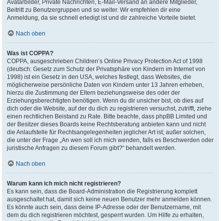
Avatarbilder, Private Nachrichten, E-Mail-Versand an andere Mitglieder,
Beitritt zu Benutzergruppen und so weiter. Wir empfehlen dir eine
Anmeldung, da sie schnell erledigt ist und dir zahlreiche Vorteile bietet.
Nach oben
Was ist COPPA?
COPPA, ausgeschrieben Children’s Online Privacy Protection Act of 1998
(deutsch: Gesetz zum Schutz der Privatsphäre von Kindern im Internet von
1998) ist ein Gesetz in den USA, welches festlegt, dass Websites, die
möglicherweise persönliche Daten von Kindern unter 13 Jahren erheben,
hierzu die Zustimmung der Eltern beziehungsweise des oder der
Erziehungsberechtigten benötigen. Wenn du dir unsicher bist, ob dies auf
dich oder die Website, auf der du dich zu registrieren versuchst, zutrifft, ziehe
einen rechtlichen Beistand zu Rate. Bitte beachte, dass phpBB Limited und
der Besitzer dieses Boards keine Rechtsberatung anbieten kann und nicht
die Anlaufstelle für Rechtsangelegenheiten jeglicher Art ist; außer solchen,
die unter der Frage „An wen soll ich mich wenden, falls es Beschwerden oder
juristische Anfragen zu diesem Forum gibt?“ behandelt werden.
Nach oben
Warum kann ich mich nicht registrieren?
Es kann sein, dass die Board-Administration die Registrierung komplett
ausgeschaltet hat, damit sich keine neuen Benutzer mehr anmelden können.
Es könnte auch sein, dass deine IP-Adresse oder der Benutzername, mit
dem du dich registrieren möchtest, gesperrt wurden. Um Hilfe zu erhalten,