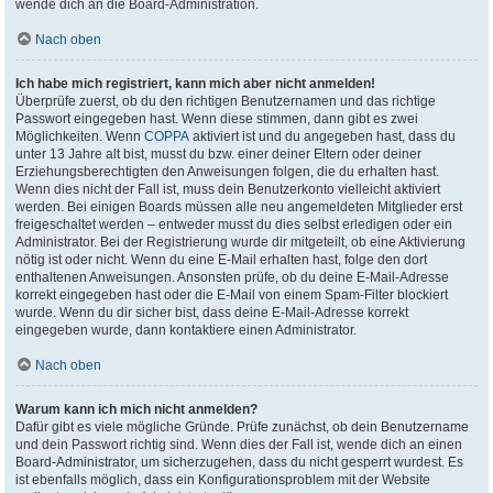
wende dich an die Board-Administration.
Nach oben
Ich habe mich registriert, kann mich aber nicht anmelden!
Überprüfe zuerst, ob du den richtigen Benutzernamen und das richtige
Passwort eingegeben hast. Wenn diese stimmen, dann gibt es zwei
Möglichkeiten. Wenn
COPPA
aktiviert ist und du angegeben hast, dass du
unter 13 Jahre alt bist, musst du bzw. einer deiner Eltern oder deiner
Erziehungsberechtigten den Anweisungen folgen, die du erhalten hast.
Wenn dies nicht der Fall ist, muss dein Benutzerkonto vielleicht aktiviert
werden. Bei einigen Boards müssen alle neu angemeldeten Mitglieder erst
freigeschaltet werden – entweder musst du dies selbst erledigen oder ein
Administrator. Bei der Registrierung wurde dir mitgeteilt, ob eine Aktivierung
nötig ist oder nicht. Wenn du eine E-Mail erhalten hast, folge den dort
enthaltenen Anweisungen. Ansonsten prüfe, ob du deine E-Mail-Adresse
korrekt eingegeben hast oder die E-Mail von einem Spam-Filter blockiert
wurde. Wenn du dir sicher bist, dass deine E-Mail-Adresse korrekt
eingegeben wurde, dann kontaktiere einen Administrator.
Nach oben
Warum kann ich mich nicht anmelden?
Dafür gibt es viele mögliche Gründe. Prüfe zunächst, ob dein Benutzername
und dein Passwort richtig sind. Wenn dies der Fall ist, wende dich an einen
Board-Administrator, um sicherzugehen, dass du nicht gesperrt wurdest. Es
ist ebenfalls möglich, dass ein Konfigurationsproblem mit der Website