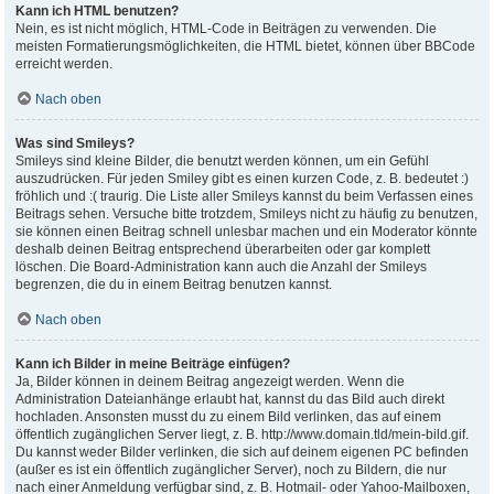
Kann ich HTML benutzen?
Nein, es ist nicht möglich, HTML-Code in Beiträgen zu verwenden. Die
meisten Formatierungsmöglichkeiten, die HTML bietet, können über BBCode
erreicht werden.
Nach oben
Was sind Smileys?
Smileys sind kleine Bilder, die benutzt werden können, um ein Gefühl
auszudrücken. Für jeden Smiley gibt es einen kurzen Code, z. B. bedeutet :)
fröhlich und :( traurig. Die Liste aller Smileys kannst du beim Verfassen eines
Beitrags sehen. Versuche bitte trotzdem, Smileys nicht zu häufig zu benutzen,
sie können einen Beitrag schnell unlesbar machen und ein Moderator könnte
deshalb deinen Beitrag entsprechend überarbeiten oder gar komplett
löschen. Die Board-Administration kann auch die Anzahl der Smileys
begrenzen, die du in einem Beitrag benutzen kannst.
Nach oben
Kann ich Bilder in meine Beiträge einfügen?
Ja, Bilder können in deinem Beitrag angezeigt werden. Wenn die
Administration Dateianhänge erlaubt hat, kannst du das Bild auch direkt
hochladen. Ansonsten musst du zu einem Bild verlinken, das auf einem
öffentlich zugänglichen Server liegt, z. B. http://www.domain.tld/mein-bild.gif.
Du kannst weder Bilder verlinken, die sich auf deinem eigenen PC befinden
(außer es ist ein öffentlich zugänglicher Server), noch zu Bildern, die nur
nach einer Anmeldung verfügbar sind, z. B. Hotmail- oder Yahoo-Mailboxen,