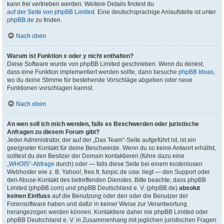
kann frei vertrieben werden. Weitere Details findest du
auf der Seite von phpBB Limited
. Eine deutschsprachige Anlaufstelle ist unter
phpBB.de
zu finden.
Nach oben
Warum ist Funktion x oder y nicht enthalten?
Diese Software wurde von phpBB Limited geschrieben. Wenn du denkst,
dass eine Funktion implementiert werden sollte, dann besuche
phpBB Ideas
,
wo du deine Stimme für bestehende Vorschläge abgeben oder neue
Funktionen vorschlagen kannst.
Nach oben
An wen soll ich mich wenden, falls es Beschwerden oder juristische
Anfragen zu diesem Forum gibt?
Jeder Administrator, der auf der „Das Team“-Seite aufgeführt ist, ist ein
geeigneter Kontakt für deine Beschwerde. Wenn du so keine Antwort erhältst,
solltest du den Besitzer der Domain kontaktieren (führe dazu eine
„WHOIS“-Abfrage
durch) oder — falls diese Seite bei einem kostenlosen
Webhoster wie z. B. Yahoo!, free.fr, funpic.de usw. liegt — den Support oder
den Abuse-Kontakt des betreffenden Dienstes. Bitte beachte, dass phpBB
Limited (phpBB.com) und phpBB Deutschland e. V. (phpBB.de)
absolut
keinen Einfluss
auf die Benutzung oder den oder die Benutzer der
Forensoftware haben und dafür in keiner Weise zur Verantwortung
herangezogen werden können. Kontaktiere daher nie phpBB Limited oder
phpBB Deutschland e. V. in Zusammenhang mit jeglichen juristischen Fragen