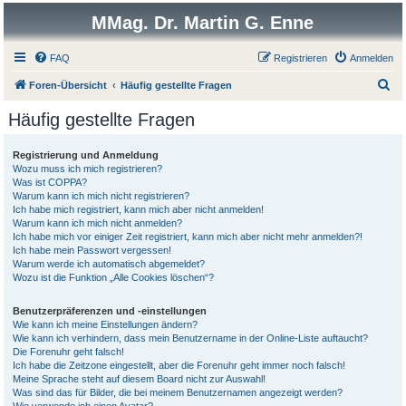
MMag. Dr. Martin G. Enne
FAQ
Registrieren
Anmelden
S
Foren-Übersicht
Häufig gestellte Fragen
u
Häufig gestellte Fragen
c
h
Registrierung und Anmeldung
Wozu muss ich mich registrieren?
e
Was ist COPPA?
Warum kann ich mich nicht registrieren?
Ich habe mich registriert, kann mich aber nicht anmelden!
Warum kann ich mich nicht anmelden?
Ich habe mich vor einiger Zeit registriert, kann mich aber nicht mehr anmelden?!
Ich habe mein Passwort vergessen!
Warum werde ich automatisch abgemeldet?
Wozu ist die Funktion „Alle Cookies löschen“?
Benutzerpräferenzen und -einstellungen
Wie kann ich meine Einstellungen ändern?
Wie kann ich verhindern, dass mein Benutzername in der Online-Liste auftaucht?
Die Forenuhr geht falsch!
Ich habe die Zeitzone eingestellt, aber die Forenuhr geht immer noch falsch!
Meine Sprache steht auf diesem Board nicht zur Auswahl!
Was sind das für Bilder, die bei meinem Benutzernamen angezeigt werden?