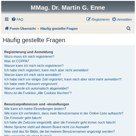
MMag. Dr. Martin G. Enne
FAQ
Registrieren
Anmelden
S
Foren-Übersicht
Häufig gestellte Fragen
u
Häufig gestellte Fragen
c
h
Registrierung und Anmeldung
Wozu muss ich mich registrieren?
e
Was ist COPPA?
Warum kann ich mich nicht registrieren?
Ich habe mich registriert, kann mich aber nicht anmelden!
Warum kann ich mich nicht anmelden?
Ich habe mich vor einiger Zeit registriert, kann mich aber nicht mehr anmelden?!
Ich habe mein Passwort vergessen!
Warum werde ich automatisch abgemeldet?
Wozu ist die Funktion „Alle Cookies löschen“?
Benutzerpräferenzen und -einstellungen
Wie kann ich meine Einstellungen ändern?
Wie kann ich verhindern, dass mein Benutzername in der Online-Liste auftaucht?
Die Forenuhr geht falsch!
Ich habe die Zeitzone eingestellt, aber die Forenuhr geht immer noch falsch!
Meine Sprache steht auf diesem Board nicht zur Auswahl!
Was sind das für Bilder, die bei meinem Benutzernamen angezeigt werden?