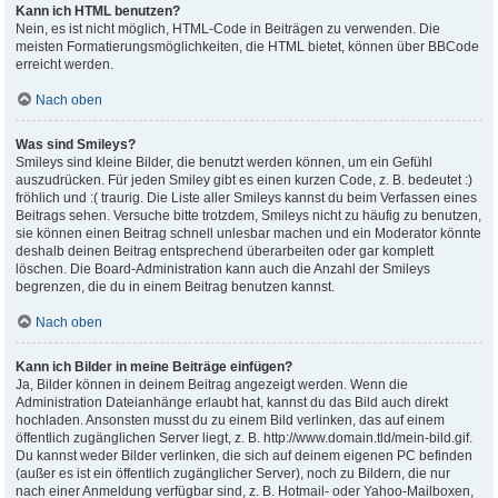
Kann ich HTML benutzen?
Nein, es ist nicht möglich, HTML-Code in Beiträgen zu verwenden. Die
meisten Formatierungsmöglichkeiten, die HTML bietet, können über BBCode
erreicht werden.
Nach oben
Was sind Smileys?
Smileys sind kleine Bilder, die benutzt werden können, um ein Gefühl
auszudrücken. Für jeden Smiley gibt es einen kurzen Code, z. B. bedeutet :)
fröhlich und :( traurig. Die Liste aller Smileys kannst du beim Verfassen eines
Beitrags sehen. Versuche bitte trotzdem, Smileys nicht zu häufig zu benutzen,
sie können einen Beitrag schnell unlesbar machen und ein Moderator könnte
deshalb deinen Beitrag entsprechend überarbeiten oder gar komplett
löschen. Die Board-Administration kann auch die Anzahl der Smileys
begrenzen, die du in einem Beitrag benutzen kannst.
Nach oben
Kann ich Bilder in meine Beiträge einfügen?
Ja, Bilder können in deinem Beitrag angezeigt werden. Wenn die
Administration Dateianhänge erlaubt hat, kannst du das Bild auch direkt
hochladen. Ansonsten musst du zu einem Bild verlinken, das auf einem
öffentlich zugänglichen Server liegt, z. B. http://www.domain.tld/mein-bild.gif.
Du kannst weder Bilder verlinken, die sich auf deinem eigenen PC befinden
(außer es ist ein öffentlich zugänglicher Server), noch zu Bildern, die nur
nach einer Anmeldung verfügbar sind, z. B. Hotmail- oder Yahoo-Mailboxen,