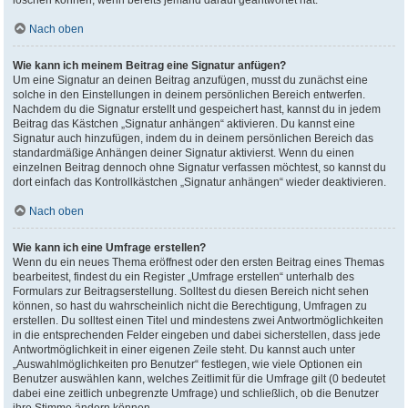
löschen können, wenn bereits jemand darauf geantwortet hat.
Nach oben
Wie kann ich meinem Beitrag eine Signatur anfügen?
Um eine Signatur an deinen Beitrag anzufügen, musst du zunächst eine
solche in den Einstellungen in deinem persönlichen Bereich entwerfen.
Nachdem du die Signatur erstellt und gespeichert hast, kannst du in jedem
Beitrag das Kästchen „Signatur anhängen“ aktivieren. Du kannst eine
Signatur auch hinzufügen, indem du in deinem persönlichen Bereich das
standardmäßige Anhängen deiner Signatur aktivierst. Wenn du einen
einzelnen Beitrag dennoch ohne Signatur verfassen möchtest, so kannst du
dort einfach das Kontrollkästchen „Signatur anhängen“ wieder deaktivieren.
Nach oben
Wie kann ich eine Umfrage erstellen?
Wenn du ein neues Thema eröffnest oder den ersten Beitrag eines Themas
bearbeitest, findest du ein Register „Umfrage erstellen“ unterhalb des
Formulars zur Beitragserstellung. Solltest du diesen Bereich nicht sehen
können, so hast du wahrscheinlich nicht die Berechtigung, Umfragen zu
erstellen. Du solltest einen Titel und mindestens zwei Antwortmöglichkeiten
in die entsprechenden Felder eingeben und dabei sicherstellen, dass jede
Antwortmöglichkeit in einer eigenen Zeile steht. Du kannst auch unter
„Auswahlmöglichkeiten pro Benutzer“ festlegen, wie viele Optionen ein
Benutzer auswählen kann, welches Zeitlimit für die Umfrage gilt (0 bedeutet
dabei eine zeitlich unbegrenzte Umfrage) und schließlich, ob die Benutzer