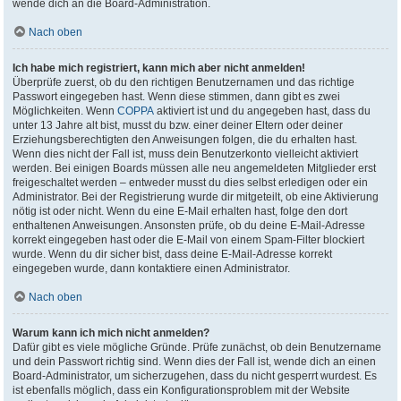
wende dich an die Board-Administration.
Nach oben
Ich habe mich registriert, kann mich aber nicht anmelden!
Überprüfe zuerst, ob du den richtigen Benutzernamen und das richtige
Passwort eingegeben hast. Wenn diese stimmen, dann gibt es zwei
Möglichkeiten. Wenn
COPPA
aktiviert ist und du angegeben hast, dass du
unter 13 Jahre alt bist, musst du bzw. einer deiner Eltern oder deiner
Erziehungsberechtigten den Anweisungen folgen, die du erhalten hast.
Wenn dies nicht der Fall ist, muss dein Benutzerkonto vielleicht aktiviert
werden. Bei einigen Boards müssen alle neu angemeldeten Mitglieder erst
freigeschaltet werden – entweder musst du dies selbst erledigen oder ein
Administrator. Bei der Registrierung wurde dir mitgeteilt, ob eine Aktivierung
nötig ist oder nicht. Wenn du eine E-Mail erhalten hast, folge den dort
enthaltenen Anweisungen. Ansonsten prüfe, ob du deine E-Mail-Adresse
korrekt eingegeben hast oder die E-Mail von einem Spam-Filter blockiert
wurde. Wenn du dir sicher bist, dass deine E-Mail-Adresse korrekt
eingegeben wurde, dann kontaktiere einen Administrator.
Nach oben
Warum kann ich mich nicht anmelden?
Dafür gibt es viele mögliche Gründe. Prüfe zunächst, ob dein Benutzername
und dein Passwort richtig sind. Wenn dies der Fall ist, wende dich an einen
Board-Administrator, um sicherzugehen, dass du nicht gesperrt wurdest. Es
ist ebenfalls möglich, dass ein Konfigurationsproblem mit der Website