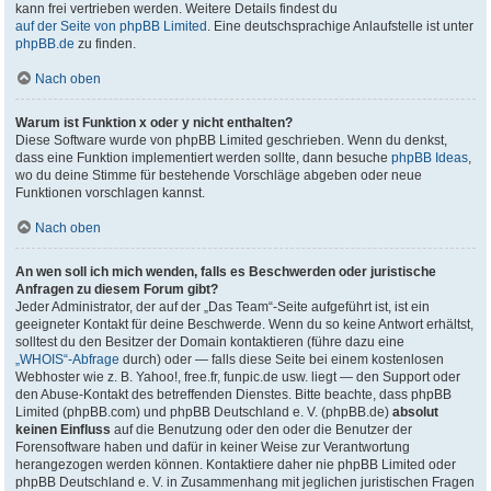
kann frei vertrieben werden. Weitere Details findest du
auf der Seite von phpBB Limited
. Eine deutschsprachige Anlaufstelle ist unter
phpBB.de
zu finden.
Nach oben
Warum ist Funktion x oder y nicht enthalten?
Diese Software wurde von phpBB Limited geschrieben. Wenn du denkst,
dass eine Funktion implementiert werden sollte, dann besuche
phpBB Ideas
,
wo du deine Stimme für bestehende Vorschläge abgeben oder neue
Funktionen vorschlagen kannst.
Nach oben
An wen soll ich mich wenden, falls es Beschwerden oder juristische
Anfragen zu diesem Forum gibt?
Jeder Administrator, der auf der „Das Team“-Seite aufgeführt ist, ist ein
geeigneter Kontakt für deine Beschwerde. Wenn du so keine Antwort erhältst,
solltest du den Besitzer der Domain kontaktieren (führe dazu eine
„WHOIS“-Abfrage
durch) oder — falls diese Seite bei einem kostenlosen
Webhoster wie z. B. Yahoo!, free.fr, funpic.de usw. liegt — den Support oder
den Abuse-Kontakt des betreffenden Dienstes. Bitte beachte, dass phpBB
Limited (phpBB.com) und phpBB Deutschland e. V. (phpBB.de)
absolut
keinen Einfluss
auf die Benutzung oder den oder die Benutzer der
Forensoftware haben und dafür in keiner Weise zur Verantwortung
herangezogen werden können. Kontaktiere daher nie phpBB Limited oder
phpBB Deutschland e. V. in Zusammenhang mit jeglichen juristischen Fragen