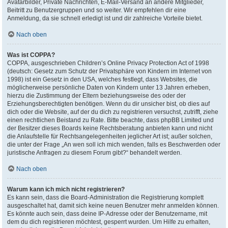
Avatarbilder, Private Nachrichten, E-Mail-Versand an andere Mitglieder,
Beitritt zu Benutzergruppen und so weiter. Wir empfehlen dir eine
Anmeldung, da sie schnell erledigt ist und dir zahlreiche Vorteile bietet.
Nach oben
Was ist COPPA?
COPPA, ausgeschrieben Children’s Online Privacy Protection Act of 1998
(deutsch: Gesetz zum Schutz der Privatsphäre von Kindern im Internet von
1998) ist ein Gesetz in den USA, welches festlegt, dass Websites, die
möglicherweise persönliche Daten von Kindern unter 13 Jahren erheben,
hierzu die Zustimmung der Eltern beziehungsweise des oder der
Erziehungsberechtigten benötigen. Wenn du dir unsicher bist, ob dies auf
dich oder die Website, auf der du dich zu registrieren versuchst, zutrifft, ziehe
einen rechtlichen Beistand zu Rate. Bitte beachte, dass phpBB Limited und
der Besitzer dieses Boards keine Rechtsberatung anbieten kann und nicht
die Anlaufstelle für Rechtsangelegenheiten jeglicher Art ist; außer solchen,
die unter der Frage „An wen soll ich mich wenden, falls es Beschwerden oder
juristische Anfragen zu diesem Forum gibt?“ behandelt werden.
Nach oben
Warum kann ich mich nicht registrieren?
Es kann sein, dass die Board-Administration die Registrierung komplett
ausgeschaltet hat, damit sich keine neuen Benutzer mehr anmelden können.
Es könnte auch sein, dass deine IP-Adresse oder der Benutzername, mit
dem du dich registrieren möchtest, gesperrt wurden. Um Hilfe zu erhalten,