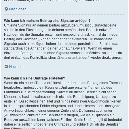
löschen können, wenn bereits jemand darauf geantwortet hat.
Nach oben
Wie kann ich meinem Beitrag eine Signatur anfügen?
Um eine Signatur an deinen Beitrag anzufügen, musst du zunächst eine
solche in den Einstellungen in deinem persönlichen Bereich entwerfen.
Nachdem du die Signatur erstellt und gespeichert hast, kannst du in jedem
Beitrag das Kästchen „Signatur anhängen“ aktivieren. Du kannst eine
Signatur auch hinzufügen, indem du in deinem persönlichen Bereich das
standardmäßige Anhängen deiner Signatur aktivierst. Wenn du einen
einzelnen Beitrag dennoch ohne Signatur verfassen möchtest, so kannst du
dort einfach das Kontrollkästchen „Signatur anhängen“ wieder deaktivieren.
Nach oben
Wie kann ich eine Umfrage erstellen?
Wenn du ein neues Thema eröffnest oder den ersten Beitrag eines Themas
bearbeitest, findest du ein Register „Umfrage erstellen“ unterhalb des
Formulars zur Beitragserstellung. Solltest du diesen Bereich nicht sehen
können, so hast du wahrscheinlich nicht die Berechtigung, Umfragen zu
erstellen. Du solltest einen Titel und mindestens zwei Antwortmöglichkeiten
in die entsprechenden Felder eingeben und dabei sicherstellen, dass jede
Antwortmöglichkeit in einer eigenen Zeile steht. Du kannst auch unter
„Auswahlmöglichkeiten pro Benutzer“ festlegen, wie viele Optionen ein
Benutzer auswählen kann, welches Zeitlimit für die Umfrage gilt (0 bedeutet
dabei eine zeitlich unbegrenzte Umfrage) und schließlich, ob die Benutzer