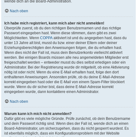
wende dich an die Board-Administration.
Nach oben
Ich habe mich registriert, kann mich aber nicht anmelden!
Überprüfe zuerst, ob du den richtigen Benutzernamen und das richtige
Passwort eingegeben hast. Wenn diese stimmen, dann gibt es zwei
Möglichkeiten. Wenn
COPPA
aktiviert ist und du angegeben hast, dass du
unter 13 Jahre alt bist, musst du bzw. einer deiner Eltern oder deiner
Erziehungsberechtigten den Anweisungen folgen, die du erhalten hast.
Wenn dies nicht der Fall ist, muss dein Benutzerkonto vielleicht aktiviert
werden. Bei einigen Boards müssen alle neu angemeldeten Mitglieder erst
freigeschaltet werden – entweder musst du dies selbst erledigen oder ein
Administrator. Bei der Registrierung wurde dir mitgeteilt, ob eine Aktivierung
nötig ist oder nicht. Wenn du eine E-Mail erhalten hast, folge den dort
enthaltenen Anweisungen. Ansonsten prüfe, ob du deine E-Mail-Adresse
korrekt eingegeben hast oder die E-Mail von einem Spam-Filter blockiert
wurde. Wenn du dir sicher bist, dass deine E-Mail-Adresse korrekt
eingegeben wurde, dann kontaktiere einen Administrator.
Nach oben
Warum kann ich mich nicht anmelden?
Dafür gibt es viele mögliche Gründe. Prüfe zunächst, ob dein Benutzername
und dein Passwort richtig sind. Wenn dies der Fall ist, wende dich an einen
Board-Administrator, um sicherzugehen, dass du nicht gesperrt wurdest. Es
ist ebenfalls möglich, dass ein Konfigurationsproblem mit der Website