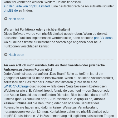
kann frei vertrieben werden. Weitere Details findest du
auf der Seite von phpBB Limited
. Eine deutschsprachige Anlaufstelle ist unter
phpBB.de
zu finden.
Nach oben
Warum ist Funktion x oder y nicht enthalten?
Diese Software wurde von phpBB Limited geschrieben. Wenn du denkst,
dass eine Funktion implementiert werden sollte, dann besuche
phpBB Ideas
,
wo du deine Stimme für bestehende Vorschläge abgeben oder neue
Funktionen vorschlagen kannst.
Nach oben
An wen soll ich mich wenden, falls es Beschwerden oder juristische
Anfragen zu diesem Forum gibt?
Jeder Administrator, der auf der „Das Team“-Seite aufgeführt ist, ist ein
geeigneter Kontakt für deine Beschwerde. Wenn du so keine Antwort erhältst,
solltest du den Besitzer der Domain kontaktieren (führe dazu eine
„WHOIS“-Abfrage
durch) oder — falls diese Seite bei einem kostenlosen
Webhoster wie z. B. Yahoo!, free.fr, funpic.de usw. liegt — den Support oder
den Abuse-Kontakt des betreffenden Dienstes. Bitte beachte, dass phpBB
Limited (phpBB.com) und phpBB Deutschland e. V. (phpBB.de)
absolut
keinen Einfluss
auf die Benutzung oder den oder die Benutzer der
Forensoftware haben und dafür in keiner Weise zur Verantwortung
herangezogen werden können. Kontaktiere daher nie phpBB Limited oder
phpBB Deutschland e. V. in Zusammenhang mit jeglichen juristischen Fragen