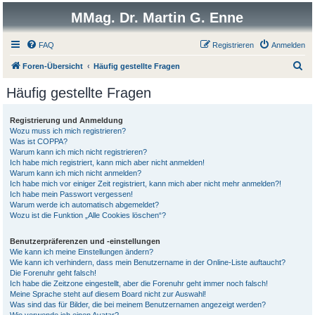
MMag. Dr. Martin G. Enne
FAQ
Registrieren
Anmelden
S
Foren-Übersicht
Häufig gestellte Fragen
u
Häufig gestellte Fragen
c
h
Registrierung und Anmeldung
Wozu muss ich mich registrieren?
e
Was ist COPPA?
Warum kann ich mich nicht registrieren?
Ich habe mich registriert, kann mich aber nicht anmelden!
Warum kann ich mich nicht anmelden?
Ich habe mich vor einiger Zeit registriert, kann mich aber nicht mehr anmelden?!
Ich habe mein Passwort vergessen!
Warum werde ich automatisch abgemeldet?
Wozu ist die Funktion „Alle Cookies löschen“?
Benutzerpräferenzen und -einstellungen
Wie kann ich meine Einstellungen ändern?
Wie kann ich verhindern, dass mein Benutzername in der Online-Liste auftaucht?
Die Forenuhr geht falsch!
Ich habe die Zeitzone eingestellt, aber die Forenuhr geht immer noch falsch!
Meine Sprache steht auf diesem Board nicht zur Auswahl!
Was sind das für Bilder, die bei meinem Benutzernamen angezeigt werden?