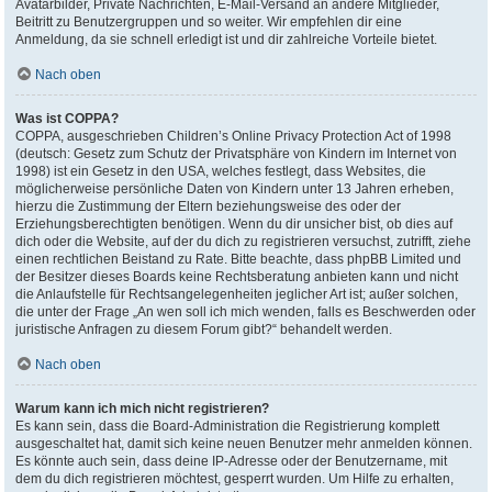
Avatarbilder, Private Nachrichten, E-Mail-Versand an andere Mitglieder,
Beitritt zu Benutzergruppen und so weiter. Wir empfehlen dir eine
Anmeldung, da sie schnell erledigt ist und dir zahlreiche Vorteile bietet.
Nach oben
Was ist COPPA?
COPPA, ausgeschrieben Children’s Online Privacy Protection Act of 1998
(deutsch: Gesetz zum Schutz der Privatsphäre von Kindern im Internet von
1998) ist ein Gesetz in den USA, welches festlegt, dass Websites, die
möglicherweise persönliche Daten von Kindern unter 13 Jahren erheben,
hierzu die Zustimmung der Eltern beziehungsweise des oder der
Erziehungsberechtigten benötigen. Wenn du dir unsicher bist, ob dies auf
dich oder die Website, auf der du dich zu registrieren versuchst, zutrifft, ziehe
einen rechtlichen Beistand zu Rate. Bitte beachte, dass phpBB Limited und
der Besitzer dieses Boards keine Rechtsberatung anbieten kann und nicht
die Anlaufstelle für Rechtsangelegenheiten jeglicher Art ist; außer solchen,
die unter der Frage „An wen soll ich mich wenden, falls es Beschwerden oder
juristische Anfragen zu diesem Forum gibt?“ behandelt werden.
Nach oben
Warum kann ich mich nicht registrieren?
Es kann sein, dass die Board-Administration die Registrierung komplett
ausgeschaltet hat, damit sich keine neuen Benutzer mehr anmelden können.
Es könnte auch sein, dass deine IP-Adresse oder der Benutzername, mit
dem du dich registrieren möchtest, gesperrt wurden. Um Hilfe zu erhalten,