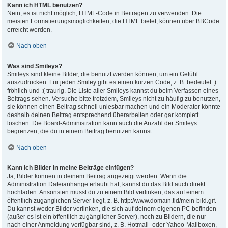
Kann ich HTML benutzen?
Nein, es ist nicht möglich, HTML-Code in Beiträgen zu verwenden. Die
meisten Formatierungsmöglichkeiten, die HTML bietet, können über BBCode
erreicht werden.
Nach oben
Was sind Smileys?
Smileys sind kleine Bilder, die benutzt werden können, um ein Gefühl
auszudrücken. Für jeden Smiley gibt es einen kurzen Code, z. B. bedeutet :)
fröhlich und :( traurig. Die Liste aller Smileys kannst du beim Verfassen eines
Beitrags sehen. Versuche bitte trotzdem, Smileys nicht zu häufig zu benutzen,
sie können einen Beitrag schnell unlesbar machen und ein Moderator könnte
deshalb deinen Beitrag entsprechend überarbeiten oder gar komplett
löschen. Die Board-Administration kann auch die Anzahl der Smileys
begrenzen, die du in einem Beitrag benutzen kannst.
Nach oben
Kann ich Bilder in meine Beiträge einfügen?
Ja, Bilder können in deinem Beitrag angezeigt werden. Wenn die
Administration Dateianhänge erlaubt hat, kannst du das Bild auch direkt
hochladen. Ansonsten musst du zu einem Bild verlinken, das auf einem
öffentlich zugänglichen Server liegt, z. B. http://www.domain.tld/mein-bild.gif.
Du kannst weder Bilder verlinken, die sich auf deinem eigenen PC befinden
(außer es ist ein öffentlich zugänglicher Server), noch zu Bildern, die nur
nach einer Anmeldung verfügbar sind, z. B. Hotmail- oder Yahoo-Mailboxen,