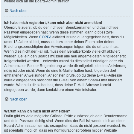
wende dich an die Board-Administration.
Nach oben
Ich habe mich registriert, kann mich aber nicht anmelden!
Überprüfe zuerst, ob du den richtigen Benutzernamen und das richtige
Passwort eingegeben hast. Wenn diese stimmen, dann gibt es zwei
Möglichkeiten. Wenn
COPPA
aktiviert ist und du angegeben hast, dass du
unter 13 Jahre alt bist, musst du bzw. einer deiner Eltern oder deiner
Erziehungsberechtigten den Anweisungen folgen, die du erhalten hast.
Wenn dies nicht der Fall ist, muss dein Benutzerkonto vielleicht aktiviert
werden. Bei einigen Boards müssen alle neu angemeldeten Mitglieder erst
freigeschaltet werden – entweder musst du dies selbst erledigen oder ein
Administrator. Bei der Registrierung wurde dir mitgeteilt, ob eine Aktivierung
nötig ist oder nicht. Wenn du eine E-Mail erhalten hast, folge den dort
enthaltenen Anweisungen. Ansonsten prüfe, ob du deine E-Mail-Adresse
korrekt eingegeben hast oder die E-Mail von einem Spam-Filter blockiert
wurde. Wenn du dir sicher bist, dass deine E-Mail-Adresse korrekt
eingegeben wurde, dann kontaktiere einen Administrator.
Nach oben
Warum kann ich mich nicht anmelden?
Dafür gibt es viele mögliche Gründe. Prüfe zunächst, ob dein Benutzername
und dein Passwort richtig sind. Wenn dies der Fall ist, wende dich an einen
Board-Administrator, um sicherzugehen, dass du nicht gesperrt wurdest. Es
ist ebenfalls möglich, dass ein Konfigurationsproblem mit der Website