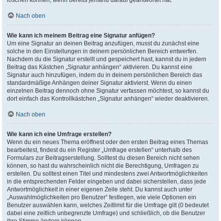
löschen können, wenn bereits jemand darauf geantwortet hat.
Nach oben
Wie kann ich meinem Beitrag eine Signatur anfügen?
Um eine Signatur an deinen Beitrag anzufügen, musst du zunächst eine
solche in den Einstellungen in deinem persönlichen Bereich entwerfen.
Nachdem du die Signatur erstellt und gespeichert hast, kannst du in jedem
Beitrag das Kästchen „Signatur anhängen“ aktivieren. Du kannst eine
Signatur auch hinzufügen, indem du in deinem persönlichen Bereich das
standardmäßige Anhängen deiner Signatur aktivierst. Wenn du einen
einzelnen Beitrag dennoch ohne Signatur verfassen möchtest, so kannst du
dort einfach das Kontrollkästchen „Signatur anhängen“ wieder deaktivieren.
Nach oben
Wie kann ich eine Umfrage erstellen?
Wenn du ein neues Thema eröffnest oder den ersten Beitrag eines Themas
bearbeitest, findest du ein Register „Umfrage erstellen“ unterhalb des
Formulars zur Beitragserstellung. Solltest du diesen Bereich nicht sehen
können, so hast du wahrscheinlich nicht die Berechtigung, Umfragen zu
erstellen. Du solltest einen Titel und mindestens zwei Antwortmöglichkeiten
in die entsprechenden Felder eingeben und dabei sicherstellen, dass jede
Antwortmöglichkeit in einer eigenen Zeile steht. Du kannst auch unter
„Auswahlmöglichkeiten pro Benutzer“ festlegen, wie viele Optionen ein
Benutzer auswählen kann, welches Zeitlimit für die Umfrage gilt (0 bedeutet
dabei eine zeitlich unbegrenzte Umfrage) und schließlich, ob die Benutzer