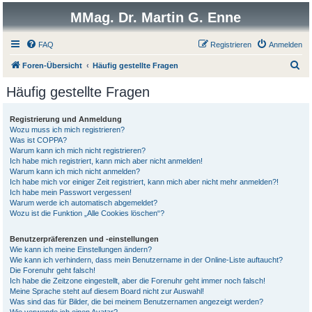
MMag. Dr. Martin G. Enne
FAQ
Registrieren
Anmelden
S
Foren-Übersicht
Häufig gestellte Fragen
u
Häufig gestellte Fragen
c
h
Registrierung und Anmeldung
Wozu muss ich mich registrieren?
e
Was ist COPPA?
Warum kann ich mich nicht registrieren?
Ich habe mich registriert, kann mich aber nicht anmelden!
Warum kann ich mich nicht anmelden?
Ich habe mich vor einiger Zeit registriert, kann mich aber nicht mehr anmelden?!
Ich habe mein Passwort vergessen!
Warum werde ich automatisch abgemeldet?
Wozu ist die Funktion „Alle Cookies löschen“?
Benutzerpräferenzen und -einstellungen
Wie kann ich meine Einstellungen ändern?
Wie kann ich verhindern, dass mein Benutzername in der Online-Liste auftaucht?
Die Forenuhr geht falsch!
Ich habe die Zeitzone eingestellt, aber die Forenuhr geht immer noch falsch!
Meine Sprache steht auf diesem Board nicht zur Auswahl!
Was sind das für Bilder, die bei meinem Benutzernamen angezeigt werden?