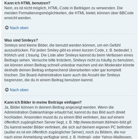
Kann ich HTML benutzen?
Nein, es ist nicht möglich, HTML-Code in Beiträgen zu verwenden. Die
meisten Formatierungsmöglichkeiten, die HTML bietet, können über BBCode
erreicht werden.
Nach oben
Was sind Smileys?
Smileys sind kleine Bilder, die benutzt werden können, um ein Gefühl
auszudrücken. Für jeden Smiley gibt es einen kurzen Code, z. B. bedeutet :)
fröhlich und :( traurig. Die Liste aller Smileys kannst du beim Verfassen eines
Beitrags sehen. Versuche bitte trotzdem, Smileys nicht zu häufig zu benutzen,
sie können einen Beitrag schnell unlesbar machen und ein Moderator könnte
deshalb deinen Beitrag entsprechend überarbeiten oder gar komplett
löschen. Die Board-Administration kann auch die Anzahl der Smileys
begrenzen, die du in einem Beitrag benutzen kannst.
Nach oben
Kann ich Bilder in meine Beiträge einfügen?
Ja, Bilder können in deinem Beitrag angezeigt werden. Wenn die
Administration Dateianhänge erlaubt hat, kannst du das Bild auch direkt
hochladen. Ansonsten musst du zu einem Bild verlinken, das auf einem
öffentlich zugänglichen Server liegt, z. B. http://www.domain.tld/mein-bild.gif.
Du kannst weder Bilder verlinken, die sich auf deinem eigenen PC befinden
(außer es ist ein öffentlich zugänglicher Server), noch zu Bildern, die nur
nach einer Anmeldung verfügbar sind, z. B. Hotmail- oder Yahoo-Mailboxen,