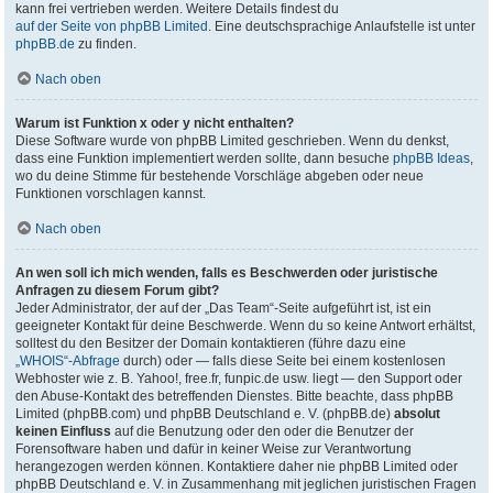
kann frei vertrieben werden. Weitere Details findest du
auf der Seite von phpBB Limited
. Eine deutschsprachige Anlaufstelle ist unter
phpBB.de
zu finden.
Nach oben
Warum ist Funktion x oder y nicht enthalten?
Diese Software wurde von phpBB Limited geschrieben. Wenn du denkst,
dass eine Funktion implementiert werden sollte, dann besuche
phpBB Ideas
,
wo du deine Stimme für bestehende Vorschläge abgeben oder neue
Funktionen vorschlagen kannst.
Nach oben
An wen soll ich mich wenden, falls es Beschwerden oder juristische
Anfragen zu diesem Forum gibt?
Jeder Administrator, der auf der „Das Team“-Seite aufgeführt ist, ist ein
geeigneter Kontakt für deine Beschwerde. Wenn du so keine Antwort erhältst,
solltest du den Besitzer der Domain kontaktieren (führe dazu eine
„WHOIS“-Abfrage
durch) oder — falls diese Seite bei einem kostenlosen
Webhoster wie z. B. Yahoo!, free.fr, funpic.de usw. liegt — den Support oder
den Abuse-Kontakt des betreffenden Dienstes. Bitte beachte, dass phpBB
Limited (phpBB.com) und phpBB Deutschland e. V. (phpBB.de)
absolut
keinen Einfluss
auf die Benutzung oder den oder die Benutzer der
Forensoftware haben und dafür in keiner Weise zur Verantwortung
herangezogen werden können. Kontaktiere daher nie phpBB Limited oder
phpBB Deutschland e. V. in Zusammenhang mit jeglichen juristischen Fragen