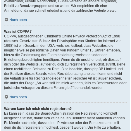
Avatarbilder, Private Nachrichten, E-Mail-Versand an andere Mitglieder,
Beitritt zu Benutzergruppen und so weiter. Wir empfehlen dir eine
Anmeldung, da sie schnell erledigt ist und dir zahlreiche Vorteile bietet.
Nach oben
Was ist COPPA?
COPPA, ausgeschrieben Children’s Online Privacy Protection Act of 1998
(deutsch: Gesetz zum Schutz der Privatsphäre von Kindern im Internet von
1998) ist ein Gesetz in den USA, welches festlegt, dass Websites, die
möglicherweise persönliche Daten von Kindern unter 13 Jahren erheben,
hierzu die Zustimmung der Eltern beziehungsweise des oder der
Erziehungsberechtigten benötigen. Wenn du dir unsicher bist, ob dies auf
dich oder die Website, auf der du dich zu registrieren versuchst, zutrifft, ziehe
einen rechtlichen Beistand zu Rate. Bitte beachte, dass phpBB Limited und
der Besitzer dieses Boards keine Rechtsberatung anbieten kann und nicht
die Anlaufstelle für Rechtsangelegenheiten jeglicher Art ist; außer solchen,
die unter der Frage „An wen soll ich mich wenden, falls es Beschwerden oder
juristische Anfragen zu diesem Forum gibt?“ behandelt werden.
Nach oben
Warum kann ich mich nicht registrieren?
Es kann sein, dass die Board-Administration die Registrierung komplett
ausgeschaltet hat, damit sich keine neuen Benutzer mehr anmelden können.
Es könnte auch sein, dass deine IP-Adresse oder der Benutzername, mit
dem du dich registrieren möchtest, gesperrt wurden. Um Hilfe zu erhalten,