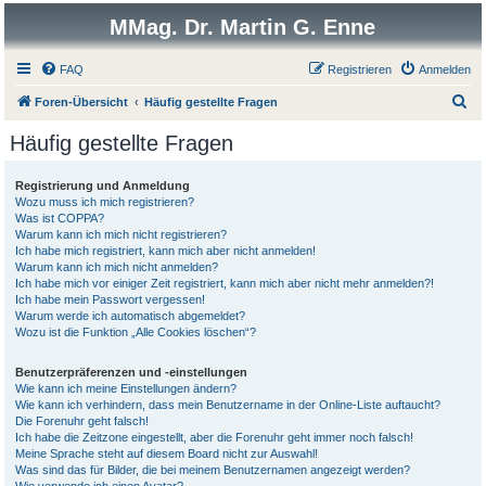
MMag. Dr. Martin G. Enne
FAQ
Registrieren
Anmelden
S
Foren-Übersicht
Häufig gestellte Fragen
u
Häufig gestellte Fragen
c
h
Registrierung und Anmeldung
Wozu muss ich mich registrieren?
e
Was ist COPPA?
Warum kann ich mich nicht registrieren?
Ich habe mich registriert, kann mich aber nicht anmelden!
Warum kann ich mich nicht anmelden?
Ich habe mich vor einiger Zeit registriert, kann mich aber nicht mehr anmelden?!
Ich habe mein Passwort vergessen!
Warum werde ich automatisch abgemeldet?
Wozu ist die Funktion „Alle Cookies löschen“?
Benutzerpräferenzen und -einstellungen
Wie kann ich meine Einstellungen ändern?
Wie kann ich verhindern, dass mein Benutzername in der Online-Liste auftaucht?
Die Forenuhr geht falsch!
Ich habe die Zeitzone eingestellt, aber die Forenuhr geht immer noch falsch!
Meine Sprache steht auf diesem Board nicht zur Auswahl!
Was sind das für Bilder, die bei meinem Benutzernamen angezeigt werden?