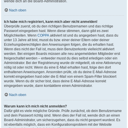
wende dich an die Board-Administration.
Nach oben
Ich habe mich registriert, kann mich aber nicht anmelden!
Überprüfe zuerst, ob du den richtigen Benutzernamen und das richtige
Passwort eingegeben hast. Wenn diese stimmen, dann gibt es zwei
Möglichkeiten. Wenn
COPPA
aktiviert ist und du angegeben hast, dass du
unter 13 Jahre alt bist, musst du bzw. einer deiner Eltern oder deiner
Erziehungsberechtigten den Anweisungen folgen, die du erhalten hast.
Wenn dies nicht der Fall ist, muss dein Benutzerkonto vielleicht aktiviert
werden. Bei einigen Boards müssen alle neu angemeldeten Mitglieder erst
freigeschaltet werden – entweder musst du dies selbst erledigen oder ein
Administrator. Bei der Registrierung wurde dir mitgeteilt, ob eine Aktivierung
nötig ist oder nicht. Wenn du eine E-Mail erhalten hast, folge den dort
enthaltenen Anweisungen. Ansonsten prüfe, ob du deine E-Mail-Adresse
korrekt eingegeben hast oder die E-Mail von einem Spam-Filter blockiert
wurde. Wenn du dir sicher bist, dass deine E-Mail-Adresse korrekt
eingegeben wurde, dann kontaktiere einen Administrator.
Nach oben
Warum kann ich mich nicht anmelden?
Dafür gibt es viele mögliche Gründe. Prüfe zunächst, ob dein Benutzername
und dein Passwort richtig sind. Wenn dies der Fall ist, wende dich an einen
Board-Administrator, um sicherzugehen, dass du nicht gesperrt wurdest. Es
ist ebenfalls möglich, dass ein Konfigurationsproblem mit der Website