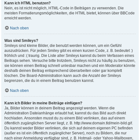
Kann ich HTML benutzen?
Nein, es ist nicht möglich, HTML-Code in Beiträgen zu verwenden. Die
meisten Formatierungsmöglichkeiten, die HTML bietet, können über BBCode
erreicht werden.
Nach oben
Was sind Smileys?
Smileys sind kleine Bilder, die benutzt werden können, um ein Gefühl
auszudrücken. Für jeden Smiley gibt es einen kurzen Code, z. B. bedeutet :)
fröhlich und :( traurig. Die Liste aller Smileys kannst du beim Verfassen eines
Beitrags sehen. Versuche bitte trotzdem, Smileys nicht zu häufig zu benutzen,
sie können einen Beitrag schnell unlesbar machen und ein Moderator könnte
deshalb deinen Beitrag entsprechend überarbeiten oder gar komplett
löschen. Die Board-Administration kann auch die Anzahl der Smileys
begrenzen, die du in einem Beitrag benutzen kannst.
Nach oben
Kann ich Bilder in meine Beiträge einfügen?
Ja, Bilder können in deinem Beitrag angezeigt werden. Wenn die
Administration Dateianhänge erlaubt hat, kannst du das Bild auch direkt
hochladen. Ansonsten musst du zu einem Bild verlinken, das auf einem
öffentlich zugänglichen Server liegt, z. B. http://www.domain.tld/mein-bild.gif.
Du kannst weder Bilder verlinken, die sich auf deinem eigenen PC befinden
(außer es ist ein öffentlich zugänglicher Server), noch zu Bildern, die nur
nach einer Anmeldung verfügbar sind, z. B. Hotmail- oder Yahoo-Mailboxen,