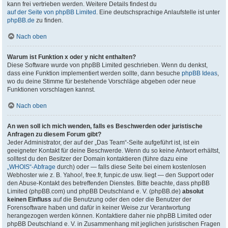
kann frei vertrieben werden. Weitere Details findest du
auf der Seite von phpBB Limited
. Eine deutschsprachige Anlaufstelle ist unter
phpBB.de
zu finden.
Nach oben
Warum ist Funktion x oder y nicht enthalten?
Diese Software wurde von phpBB Limited geschrieben. Wenn du denkst,
dass eine Funktion implementiert werden sollte, dann besuche
phpBB Ideas
,
wo du deine Stimme für bestehende Vorschläge abgeben oder neue
Funktionen vorschlagen kannst.
Nach oben
An wen soll ich mich wenden, falls es Beschwerden oder juristische
Anfragen zu diesem Forum gibt?
Jeder Administrator, der auf der „Das Team“-Seite aufgeführt ist, ist ein
geeigneter Kontakt für deine Beschwerde. Wenn du so keine Antwort erhältst,
solltest du den Besitzer der Domain kontaktieren (führe dazu eine
„WHOIS“-Abfrage
durch) oder — falls diese Seite bei einem kostenlosen
Webhoster wie z. B. Yahoo!, free.fr, funpic.de usw. liegt — den Support oder
den Abuse-Kontakt des betreffenden Dienstes. Bitte beachte, dass phpBB
Limited (phpBB.com) und phpBB Deutschland e. V. (phpBB.de)
absolut
keinen Einfluss
auf die Benutzung oder den oder die Benutzer der
Forensoftware haben und dafür in keiner Weise zur Verantwortung
herangezogen werden können. Kontaktiere daher nie phpBB Limited oder
phpBB Deutschland e. V. in Zusammenhang mit jeglichen juristischen Fragen