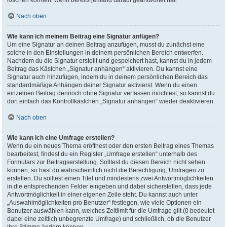
löschen können, wenn bereits jemand darauf geantwortet hat.
Nach oben
Wie kann ich meinem Beitrag eine Signatur anfügen?
Um eine Signatur an deinen Beitrag anzufügen, musst du zunächst eine
solche in den Einstellungen in deinem persönlichen Bereich entwerfen.
Nachdem du die Signatur erstellt und gespeichert hast, kannst du in jedem
Beitrag das Kästchen „Signatur anhängen“ aktivieren. Du kannst eine
Signatur auch hinzufügen, indem du in deinem persönlichen Bereich das
standardmäßige Anhängen deiner Signatur aktivierst. Wenn du einen
einzelnen Beitrag dennoch ohne Signatur verfassen möchtest, so kannst du
dort einfach das Kontrollkästchen „Signatur anhängen“ wieder deaktivieren.
Nach oben
Wie kann ich eine Umfrage erstellen?
Wenn du ein neues Thema eröffnest oder den ersten Beitrag eines Themas
bearbeitest, findest du ein Register „Umfrage erstellen“ unterhalb des
Formulars zur Beitragserstellung. Solltest du diesen Bereich nicht sehen
können, so hast du wahrscheinlich nicht die Berechtigung, Umfragen zu
erstellen. Du solltest einen Titel und mindestens zwei Antwortmöglichkeiten
in die entsprechenden Felder eingeben und dabei sicherstellen, dass jede
Antwortmöglichkeit in einer eigenen Zeile steht. Du kannst auch unter
„Auswahlmöglichkeiten pro Benutzer“ festlegen, wie viele Optionen ein
Benutzer auswählen kann, welches Zeitlimit für die Umfrage gilt (0 bedeutet
dabei eine zeitlich unbegrenzte Umfrage) und schließlich, ob die Benutzer