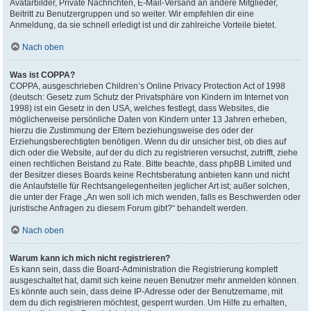
Avatarbilder, Private Nachrichten, E-Mail-Versand an andere Mitglieder,
Beitritt zu Benutzergruppen und so weiter. Wir empfehlen dir eine
Anmeldung, da sie schnell erledigt ist und dir zahlreiche Vorteile bietet.
Nach oben
Was ist COPPA?
COPPA, ausgeschrieben Children’s Online Privacy Protection Act of 1998
(deutsch: Gesetz zum Schutz der Privatsphäre von Kindern im Internet von
1998) ist ein Gesetz in den USA, welches festlegt, dass Websites, die
möglicherweise persönliche Daten von Kindern unter 13 Jahren erheben,
hierzu die Zustimmung der Eltern beziehungsweise des oder der
Erziehungsberechtigten benötigen. Wenn du dir unsicher bist, ob dies auf
dich oder die Website, auf der du dich zu registrieren versuchst, zutrifft, ziehe
einen rechtlichen Beistand zu Rate. Bitte beachte, dass phpBB Limited und
der Besitzer dieses Boards keine Rechtsberatung anbieten kann und nicht
die Anlaufstelle für Rechtsangelegenheiten jeglicher Art ist; außer solchen,
die unter der Frage „An wen soll ich mich wenden, falls es Beschwerden oder
juristische Anfragen zu diesem Forum gibt?“ behandelt werden.
Nach oben
Warum kann ich mich nicht registrieren?
Es kann sein, dass die Board-Administration die Registrierung komplett
ausgeschaltet hat, damit sich keine neuen Benutzer mehr anmelden können.
Es könnte auch sein, dass deine IP-Adresse oder der Benutzername, mit
dem du dich registrieren möchtest, gesperrt wurden. Um Hilfe zu erhalten,