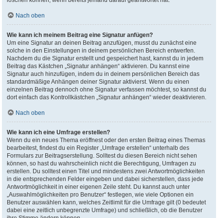
löschen können, wenn bereits jemand darauf geantwortet hat.
Nach oben
Wie kann ich meinem Beitrag eine Signatur anfügen?
Um eine Signatur an deinen Beitrag anzufügen, musst du zunächst eine
solche in den Einstellungen in deinem persönlichen Bereich entwerfen.
Nachdem du die Signatur erstellt und gespeichert hast, kannst du in jedem
Beitrag das Kästchen „Signatur anhängen“ aktivieren. Du kannst eine
Signatur auch hinzufügen, indem du in deinem persönlichen Bereich das
standardmäßige Anhängen deiner Signatur aktivierst. Wenn du einen
einzelnen Beitrag dennoch ohne Signatur verfassen möchtest, so kannst du
dort einfach das Kontrollkästchen „Signatur anhängen“ wieder deaktivieren.
Nach oben
Wie kann ich eine Umfrage erstellen?
Wenn du ein neues Thema eröffnest oder den ersten Beitrag eines Themas
bearbeitest, findest du ein Register „Umfrage erstellen“ unterhalb des
Formulars zur Beitragserstellung. Solltest du diesen Bereich nicht sehen
können, so hast du wahrscheinlich nicht die Berechtigung, Umfragen zu
erstellen. Du solltest einen Titel und mindestens zwei Antwortmöglichkeiten
in die entsprechenden Felder eingeben und dabei sicherstellen, dass jede
Antwortmöglichkeit in einer eigenen Zeile steht. Du kannst auch unter
„Auswahlmöglichkeiten pro Benutzer“ festlegen, wie viele Optionen ein
Benutzer auswählen kann, welches Zeitlimit für die Umfrage gilt (0 bedeutet
dabei eine zeitlich unbegrenzte Umfrage) und schließlich, ob die Benutzer