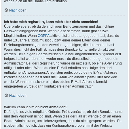
wende dich an die Board-Administration.
Nach oben
Ich habe mich registriert, kann mich aber nicht anmelden!
Überprüfe zuerst, ob du den richtigen Benutzernamen und das richtige
Passwort eingegeben hast. Wenn diese stimmen, dann gibt es zwei
Möglichkeiten. Wenn
COPPA
aktiviert ist und du angegeben hast, dass du
unter 13 Jahre alt bist, musst du bzw. einer deiner Eltern oder deiner
Erziehungsberechtigten den Anweisungen folgen, die du erhalten hast.
Wenn dies nicht der Fall ist, muss dein Benutzerkonto vielleicht aktiviert
werden. Bei einigen Boards müssen alle neu angemeldeten Mitglieder erst
freigeschaltet werden – entweder musst du dies selbst erledigen oder ein
Administrator. Bei der Registrierung wurde dir mitgeteilt, ob eine Aktivierung
nötig ist oder nicht. Wenn du eine E-Mail erhalten hast, folge den dort
enthaltenen Anweisungen. Ansonsten prüfe, ob du deine E-Mail-Adresse
korrekt eingegeben hast oder die E-Mail von einem Spam-Filter blockiert
wurde. Wenn du dir sicher bist, dass deine E-Mail-Adresse korrekt
eingegeben wurde, dann kontaktiere einen Administrator.
Nach oben
Warum kann ich mich nicht anmelden?
Dafür gibt es viele mögliche Gründe. Prüfe zunächst, ob dein Benutzername
und dein Passwort richtig sind. Wenn dies der Fall ist, wende dich an einen
Board-Administrator, um sicherzugehen, dass du nicht gesperrt wurdest. Es
ist ebenfalls möglich, dass ein Konfigurationsproblem mit der Website