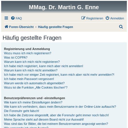
MMag. Dr. Martin G. Enne
FAQ
Registrieren
Anmelden
S
Foren-Übersicht
Häufig gestellte Fragen
u
Häufig gestellte Fragen
c
h
Registrierung und Anmeldung
Wozu muss ich mich registrieren?
e
Was ist COPPA?
Warum kann ich mich nicht registrieren?
Ich habe mich registriert, kann mich aber nicht anmelden!
Warum kann ich mich nicht anmelden?
Ich habe mich vor einiger Zeit registriert, kann mich aber nicht mehr anmelden?!
Ich habe mein Passwort vergessen!
Warum werde ich automatisch abgemeldet?
Wozu ist die Funktion „Alle Cookies löschen“?
Benutzerpräferenzen und -einstellungen
Wie kann ich meine Einstellungen ändern?
Wie kann ich verhindern, dass mein Benutzername in der Online-Liste auftaucht?
Die Forenuhr geht falsch!
Ich habe die Zeitzone eingestellt, aber die Forenuhr geht immer noch falsch!
Meine Sprache steht auf diesem Board nicht zur Auswahl!
Was sind das für Bilder, die bei meinem Benutzernamen angezeigt werden?