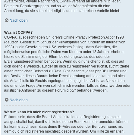
Avatarbilder, Private Nachrichten, E-Mail-Versand an andere Mitglieder,
Beitritt zu Benutzergruppen und so weiter. Wir empfehlen dir eine
Anmeldung, da sie schnell erledigt ist und dir zahlreiche Vorteile bietet.
Nach oben
Was ist COPPA?
COPPA, ausgeschrieben Children’s Online Privacy Protection Act of 1998
(deutsch: Gesetz zum Schutz der Privatsphäre von Kindern im Internet von
1998) ist ein Gesetz in den USA, welches festlegt, dass Websites, die
möglicherweise persönliche Daten von Kindern unter 13 Jahren erheben,
hierzu die Zustimmung der Eltern beziehungsweise des oder der
Erziehungsberechtigten benötigen. Wenn du dir unsicher bist, ob dies auf
dich oder die Website, auf der du dich zu registrieren versuchst, zutrifft, ziehe
einen rechtlichen Beistand zu Rate. Bitte beachte, dass phpBB Limited und
der Besitzer dieses Boards keine Rechtsberatung anbieten kann und nicht
die Anlaufstelle für Rechtsangelegenheiten jeglicher Art ist; außer solchen,
die unter der Frage „An wen soll ich mich wenden, falls es Beschwerden oder
juristische Anfragen zu diesem Forum gibt?“ behandelt werden.
Nach oben
Warum kann ich mich nicht registrieren?
Es kann sein, dass die Board-Administration die Registrierung komplett
ausgeschaltet hat, damit sich keine neuen Benutzer mehr anmelden können.
Es könnte auch sein, dass deine IP-Adresse oder der Benutzername, mit
dem du dich registrieren möchtest, gesperrt wurden. Um Hilfe zu erhalten,