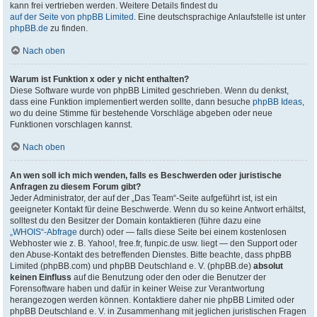
kann frei vertrieben werden. Weitere Details findest du
auf der Seite von phpBB Limited
. Eine deutschsprachige Anlaufstelle ist unter
phpBB.de
zu finden.
Nach oben
Warum ist Funktion x oder y nicht enthalten?
Diese Software wurde von phpBB Limited geschrieben. Wenn du denkst,
dass eine Funktion implementiert werden sollte, dann besuche
phpBB Ideas
,
wo du deine Stimme für bestehende Vorschläge abgeben oder neue
Funktionen vorschlagen kannst.
Nach oben
An wen soll ich mich wenden, falls es Beschwerden oder juristische
Anfragen zu diesem Forum gibt?
Jeder Administrator, der auf der „Das Team“-Seite aufgeführt ist, ist ein
geeigneter Kontakt für deine Beschwerde. Wenn du so keine Antwort erhältst,
solltest du den Besitzer der Domain kontaktieren (führe dazu eine
„WHOIS“-Abfrage
durch) oder — falls diese Seite bei einem kostenlosen
Webhoster wie z. B. Yahoo!, free.fr, funpic.de usw. liegt — den Support oder
den Abuse-Kontakt des betreffenden Dienstes. Bitte beachte, dass phpBB
Limited (phpBB.com) und phpBB Deutschland e. V. (phpBB.de)
absolut
keinen Einfluss
auf die Benutzung oder den oder die Benutzer der
Forensoftware haben und dafür in keiner Weise zur Verantwortung
herangezogen werden können. Kontaktiere daher nie phpBB Limited oder
phpBB Deutschland e. V. in Zusammenhang mit jeglichen juristischen Fragen