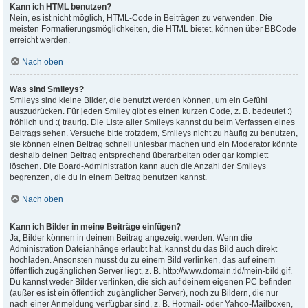
Kann ich HTML benutzen?
Nein, es ist nicht möglich, HTML-Code in Beiträgen zu verwenden. Die
meisten Formatierungsmöglichkeiten, die HTML bietet, können über BBCode
erreicht werden.
Nach oben
Was sind Smileys?
Smileys sind kleine Bilder, die benutzt werden können, um ein Gefühl
auszudrücken. Für jeden Smiley gibt es einen kurzen Code, z. B. bedeutet :)
fröhlich und :( traurig. Die Liste aller Smileys kannst du beim Verfassen eines
Beitrags sehen. Versuche bitte trotzdem, Smileys nicht zu häufig zu benutzen,
sie können einen Beitrag schnell unlesbar machen und ein Moderator könnte
deshalb deinen Beitrag entsprechend überarbeiten oder gar komplett
löschen. Die Board-Administration kann auch die Anzahl der Smileys
begrenzen, die du in einem Beitrag benutzen kannst.
Nach oben
Kann ich Bilder in meine Beiträge einfügen?
Ja, Bilder können in deinem Beitrag angezeigt werden. Wenn die
Administration Dateianhänge erlaubt hat, kannst du das Bild auch direkt
hochladen. Ansonsten musst du zu einem Bild verlinken, das auf einem
öffentlich zugänglichen Server liegt, z. B. http://www.domain.tld/mein-bild.gif.
Du kannst weder Bilder verlinken, die sich auf deinem eigenen PC befinden
(außer es ist ein öffentlich zugänglicher Server), noch zu Bildern, die nur
nach einer Anmeldung verfügbar sind, z. B. Hotmail- oder Yahoo-Mailboxen,